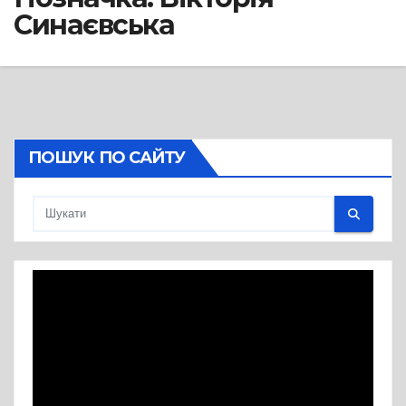
Синаєвська
ПОШУК ПО САЙТУ