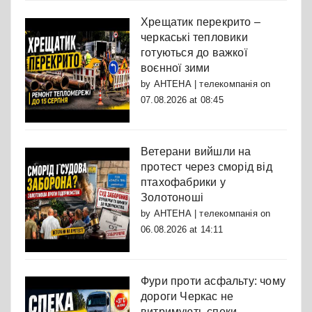
Хрещатик перекрито –
черкаські тепловики
готуються до важкої
воєнної зими
by
АНТЕНА | телекомпанія
on
07.08.2026 at 08:45
Ветерани вийшли на
протест через сморід від
птахофабрики у
Золотоноші
by
АНТЕНА | телекомпанія
on
06.08.2026 at 14:11
Фури проти асфальту: чому
дороги Черкас не
витримують спеки