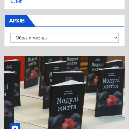
« Лип
АРХІВ
Архів