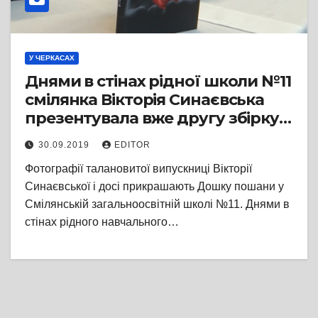
У ЧЕРКАСАХ
Днями в стінах рідної школи №11
смілянка Вікторія Синаєвська
презентувала вже другу збірку
власних поетичних творів
30.09.2019
EDITOR
Фотографії талановитої випускниці Вікторії
Синаєвської і досі прикрашають Дошку пошани у
Смілянській загальноосвітній школі №11. Днями в
стінах рідного навчального…