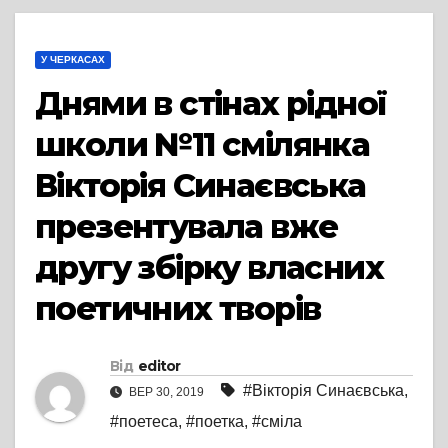
У ЧЕРКАСАХ
Днями в стінах рідної
школи №11 смілянка
Вікторія Синаєвська
презентувала вже
другу збірку власних
поетичних творів
Від
editor
#Вікторія Синаєвська
,
ВЕР 30, 2019
#поетеса
,
#поетка
,
#сміла