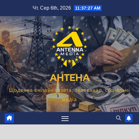
Перейти
Чт. Сер 6th, 2026
11:37:28 AM
до
вмісту
АНТЕНА
Щоденна онлайн газета, телеканал, соціальні
медіа