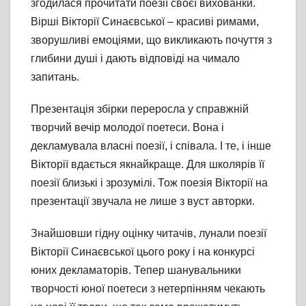
згодилася прочитати поезії своєї вихованки.
Вірші Вікторії Синаєвської – красиві римами,
зворушливі емоціями, що викликають почуття з
глибини душі і дають відповіді на чимало
запитань.
Презентація збірки переросла у справжній
творчий вечір молодої поетеси. Вона і
декламувала власні поезії, і співала. І те, і інше
Вікторії вдається якнайкраще. Для школярів її
поезії близькі і зрозумілі. Тож поезія Вікторії на
презентації звучала не лише з вуст авторки.
Знайшовши гідну оцінку читачів, лунали поезії
Вікторії Синаєвської цього року і на конкурсі
юних декламаторів. Тепер шанувальники
творчості юної поетеси з нетерпінням чекають