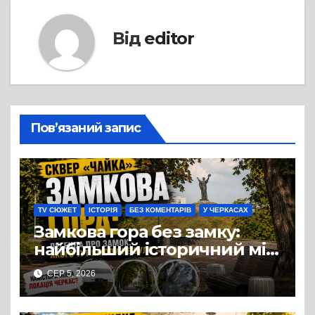
Від
editor
Пов’язаний запис
TV СЮЖЕТ
ІСТОРІЯ
БЕЗ КОМЕНТАРІВ
У ЧЕРКАСАХ
Замкова гора без замку:
найбільший історичний міф
Черкас
СЕР 5, 2026