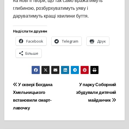
на нові її твори, що так само вражатимуть
глибиною, розбурхуватимуть уяву і
даруватимуть кращі хвилини буття.
Надіслати друзям
Facebook
Telegram
Друк
Більше
Навігація
У сквері Богдана
У парку Соборний
Хмельницького
збудували дитячий
записів
встановили смарт-
майданчик
лавочку