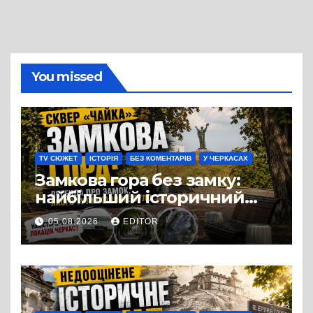
You missed
TV СЮЖЕТ
ІСТОРІЯ
БЕЗ КОМЕНТАРІВ
У ЧЕРКАСАХ
Замкова гора без замку:
найбільший історичний
міф Черкас
05.08.2026
EDITOR