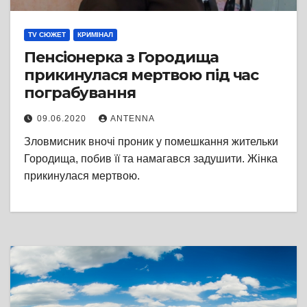
TV СЮЖЕТ
КРИМІНАЛ
Пенсіонерка з Городища
прикинулася мертвою під час
пограбування
09.06.2020
ANTENNA
Зловмисник вночі проник у помешкання жительки
Городища, побив її та намагався задушити. Жінка
прикинулася мертвою.