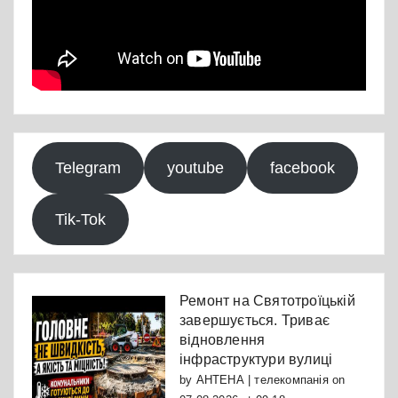
Telegram
youtube
facebook
Tik-Tok
Ремонт на Святотроїцькій
завершується. Триває
відновлення
інфраструктури вулиці
by
АНТЕНА | телекомпанія
on