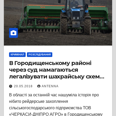
КРИМІНАЛ
РОЗСЛІДУВАННЯ
В Городищенському районі
через суд намагаються
легалізувати шахрайську схему
із землею
20.05.2018
ANTENNA
В області за останній час нашуміла історія про
нібито рейдерське захоплення
сільськогосподарського підприємства ТОВ
«ЧЕРКАСИ-ДНІПРО АГРО» в Городищенському