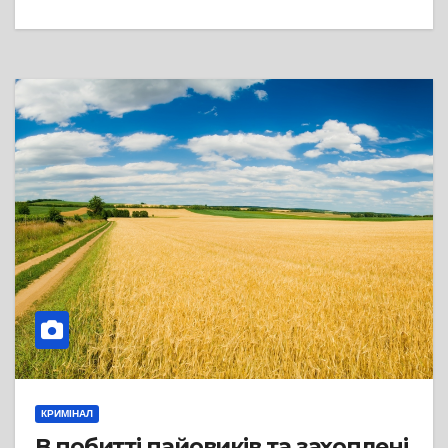
КРИМІНАЛ
В побитті пайовиків та захоплені