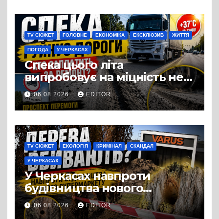
Три», що займається
виробництвом м’яса птиці
TV СЮЖЕТ
ГОЛОВНЕ
ЕКОНОМІКА
ЕКСКЛЮЗИВ
ЖИТТЯ
ПОГОДА
У ЧЕРКАСАХ
Спека цього літа
випробовує на міцність не
лише людей, а й дороги
06.08.2026
EDITOR
Черкас
TV СЮЖЕТ
ЕКОЛОГІЯ
КРИМІНАЛ
СКАНДАЛ
У ЧЕРКАСАХ
У Черкасах навпроти
будівництва нового
супермаркету VARUS на
06.08.2026
EDITOR
проспекті Перемоги всохли