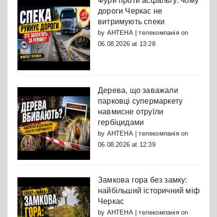
Фури проти асфальту: чому
дороги Черкас не
витримують спеки
by
АНТЕНА | телекомпанія
on
06.08.2026 at 13:28
Дерева, що заважали
парковці супермаркету
навмисне отруїли
гербіцидами
by
АНТЕНА | телекомпанія
on
06.08.2026 at 12:39
Замкова гора без замку:
найбільший історичний міф
Черкас
by
АНТЕНА | телекомпанія
on