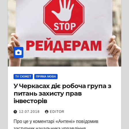
TV СЮЖЕТ
ПРЯМА МОВА
У Черкасах діє робоча група з
питань захисту прав
інвесторів
12.07.2018
EDITOR
Про це у коментарі «Антені» повідомив
заступник начальника управління