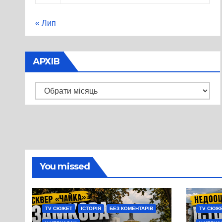
« Лип
АРХІВ
Архів
You missed
TV СЮЖЕТ
ІСТОРІЯ
БЕЗ КОМЕНТАРІВ
TV СЮЖ