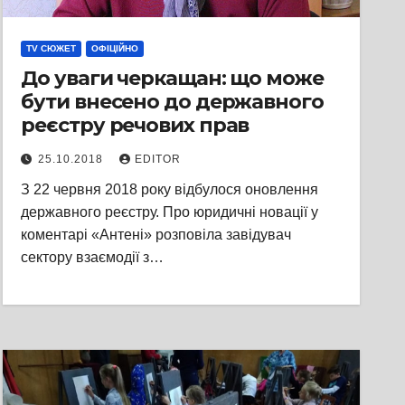
TV СЮЖЕТ
ОФІЦІЙНО
До уваги черкащан: що може
бути внесено до державного
реєстру речових прав
25.10.2018
EDITOR
З 22 червня 2018 року відбулося оновлення
державного реєстру. Про юридичні новації у
коментарі «Антені» розповіла завідувач
сектору взаємодії з…