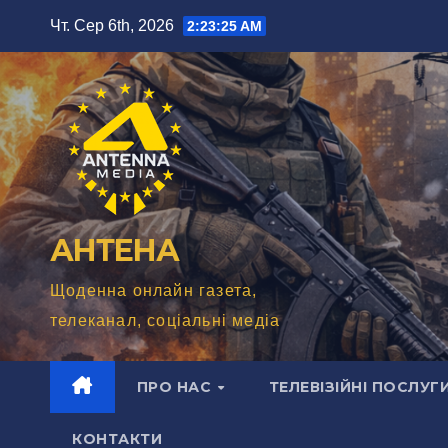
Перейти
Чт. Сер 6th, 2026
2:23:27 AM
до
вмісту
АНТЕНА
Щоденна онлайн газета,
телеканал, соціальні медіа
ПРО НАС
ТЕЛЕВІЗІЙНІ ПОСЛУГ
КОНТАКТИ