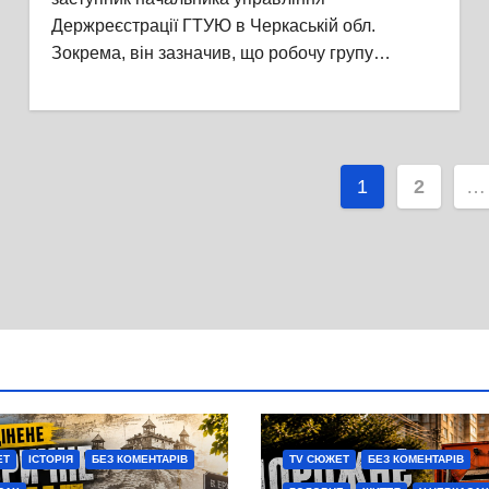
Держреєстрації ГТУЮ в Черкаській обл.
Зокрема, він зазначив, що робочу групу…
Пагінаці
1
2
…
записів
ЕТ
ІСТОРІЯ
БЕЗ КОМЕНТАРІВ
TV СЮЖЕТ
БЕЗ КОМЕНТАРІВ