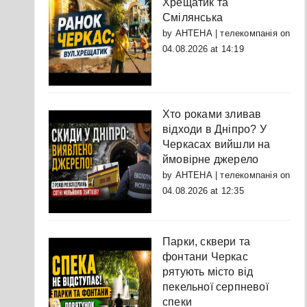
Хрещатик та
Смілянська
by
АНТЕНА | телекомпанія
on
04.08.2026 at 14:19
Хто роками зливав
відходи в Дніпро? У
Черкасах вийшли на
ймовірне джерело
by
АНТЕНА | телекомпанія
on
04.08.2026 at 12:35
Парки, сквери та
фонтани Черкас
рятують місто від
пекельної серпневої
спеки