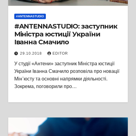
#ANTENNASTUDIO
#ANTENNASTUDIO: заступник
Міністра юстиції України
Іванна Смачило
29.10.2018
EDITOR
У студії «Антени» заступник Міністра юстиції
України Іванна Смачило розповіла про новації
Мін᾽юсту та основні напрямки діяльності.
Зокрема, поговорили про…