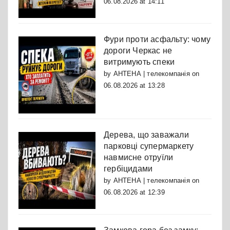
06.08.2026 at 14:11
Фури проти асфальту: чому
дороги Черкас не
витримують спеки
by
АНТЕНА | телекомпанія
on
06.08.2026 at 13:28
Дерева, що заважали
парковці супермаркету
навмисне отруїли
гербіцидами
by
АНТЕНА | телекомпанія
on
06.08.2026 at 12:39