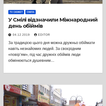
TV СЮЖЕТ
СМІЛА
У Смілі відзначили Міжнародний
день обіймів
04.12.2019
EDITOR
За традицією цього дня можна дружньо обіймати
навіть незнайомих людей. За своєрідним
«повір’ям», під час дружніх обіймів люди
обмінюються душевним…