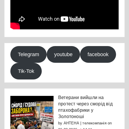
Telegram
youtube
facebook
Tik-Tok
Ветерани вийшли на
протест через сморід від
птахофабрики у
Золотоноші
by
АНТЕНА | телекомпанія
on