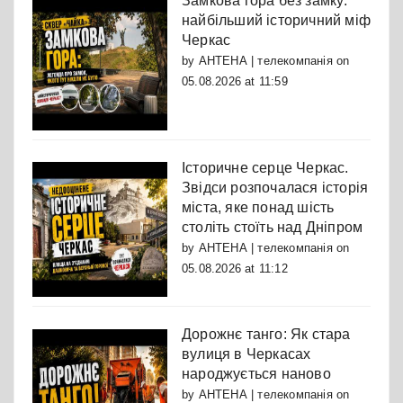
Замкова гора без замку:
найбільший історичний міф
Черкас
by
АНТЕНА | телекомпанія
on
05.08.2026 at 11:59
Історичне серце Черкас.
Звідси розпочалася історія
міста, яке понад шість
століть стоїть над Дніпром
by
АНТЕНА | телекомпанія
on
05.08.2026 at 11:12
Дорожнє танго: Як стара
вулиця в Черкасах
народжується наново
by
АНТЕНА | телекомпанія
on