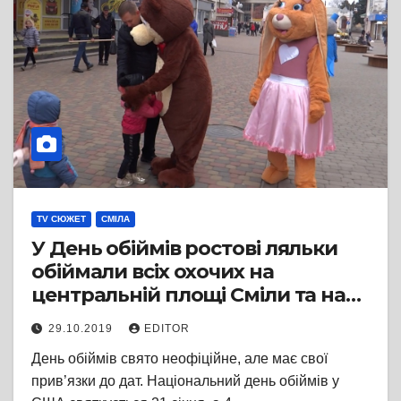
TV СЮЖЕТ
СМІЛА
У День обіймів ростові ляльки
обіймали всіх охочих на
центральній площі Сміли та на
бульварі Бобринського
29.10.2019
EDITOR
День обіймів свято неофіційне, але має свої
прив’язки до дат. Національний день обіймів у