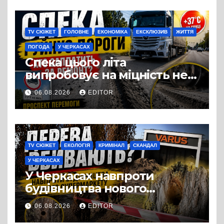
виробництвом м’яса птиці
TV СЮЖЕТ
ГОЛОВНЕ
ЕКОНОМІКА
ЕКСКЛЮЗИВ
ЖИТТЯ
ПОГОДА
У ЧЕРКАСАХ
Спека цього літа
випробовує на міцність не
лише людей, а й дороги
06.08.2026
EDITOR
Черкас
TV СЮЖЕТ
ЕКОЛОГІЯ
КРИМІНАЛ
СКАНДАЛ
У ЧЕРКАСАХ
У Черкасах навпроти
будівництва нового
супермаркету VARUS на
06.08.2026
EDITOR
проспекті Перемоги всохли