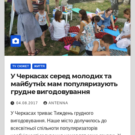
TV СЮЖЕТ
ЖИТТЯ
У Черкасах серед молодих та
майбутніх мам популяризують
грудне вигодовування
04.08.2017
ANTENNA
У Черкасах триває Тиждень грудного
вигодовування. Наше місто долучилось до
всесвітньої спільноти популяризаторів