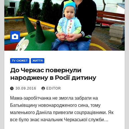
TV СЮЖЕТ
ЖИТТЯ
До Черкас повернули
народжену в Росії дитину
30.09.2016
EDITOR
Мама-заробітчанка не змогла забрати на
Батьківщину новонародженого сина, тому
маленького Данііла привезли соцпрацівники. Як
все було знає начальник Черкаської служби…