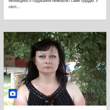
необхідності годування немовлят саме груддю. У
світі…