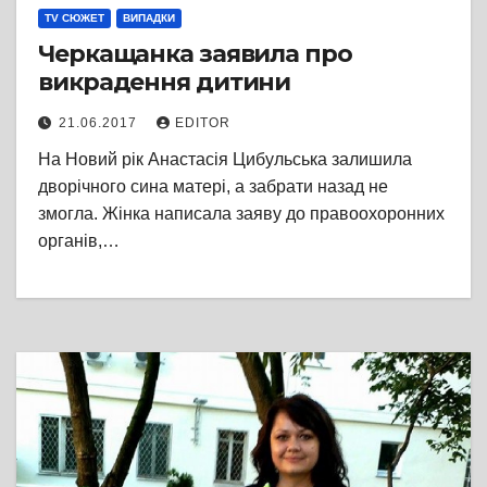
TV СЮЖЕТ
ВИПАДКИ
Черкащанка заявила про
викрадення дитини
21.06.2017
EDITOR
На Новий рік Анастасія Цибульська залишила
дворічного сина матері, а забрати назад не
змогла. Жінка написала заяву до правоохоронних
органів,…