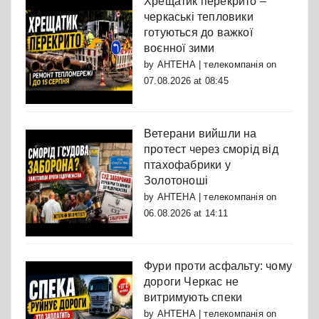
Хрещатик перекрито –
черкаські тепловики
готуються до важкої
воєнної зими
by
АНТЕНА | телекомпанія
on
07.08.2026 at 08:45
Ветерани вийшли на
протест через сморід від
птахофабрики у
Золотоноші
by
АНТЕНА | телекомпанія
on
06.08.2026 at 14:11
Фури проти асфальту: чому
дороги Черкас не
витримують спеки
by
АНТЕНА | телекомпанія
on