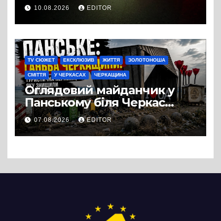
померла в лікарні
10.08.2026
EDITOR
TV СЮЖЕТ
ЕКСКЛЮЗИВ
ЖИТТЯ
ЗОЛОТОНОША
СМІТТЯ
У ЧЕРКАСАХ
ЧЕРКАЩИНА
Оглядовий майданчик у
Панському біля Черкас
перетворився на занедбане
07.08.2026
EDITOR
сміттєзвалище