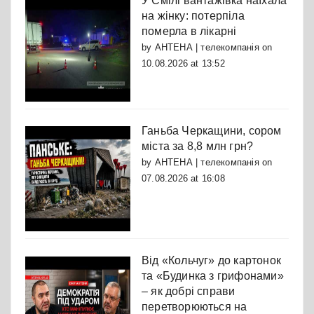
У Смілі вантажівка наїхала
на жінку: потерпіла
померла в лікарні
by
АНТЕНА | телекомпанія
on
10.08.2026 at 13:52
Ганьба Черкащини, сором
міста за 8,8 млн грн?
by
АНТЕНА | телекомпанія
on
07.08.2026 at 16:08
Від «Кольчуг» до картонок
та «Будинка з грифонами»
– як добрі справи
перетворюються на