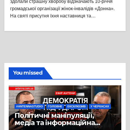
здолали страшну хворобу відзначають 10-річчя
громадської організації жінок-інвалідів «Донна».
На святі присутня їхня наставниця та…
You missed
#ANTENNASTUDIO
ГОЛОВНЕ
ЕКСКЛЮЗИВ
У ЧЕРКАСАХ
Політичні маніпуляції,
медіа та інформаційна
війна: про що говорили