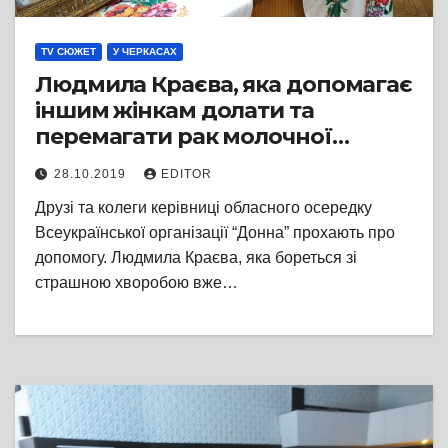
TV СЮЖЕТ
У ЧЕРКАСАХ
Людмила Краєва, яка допомагає
іншим жінкам долати та
перемагати рак молочної
залози, наразі потребує
28.10.2019
EDITOR
допомоги через рецидив
Друзі та колеги керівниці обласного осередку
Всеукраїнської організації “Донна” прохають про
допомогу. Людмила Краєва, яка бореться зі
страшною хворобою вже…