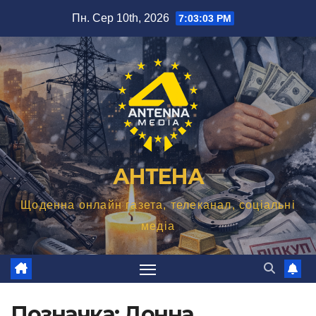
Перейти
Пн. Сер 10th, 2026
7:03:03 PM
до
вмісту
АНТЕНА
Щоденна онлайн газета, телеканал, соціальні
медіа
Позначка:
Донна