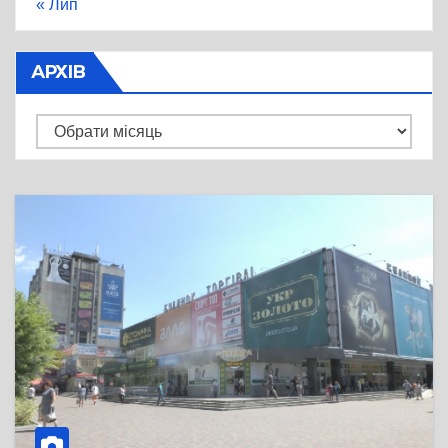
« Лип
АРХІВ
Архів