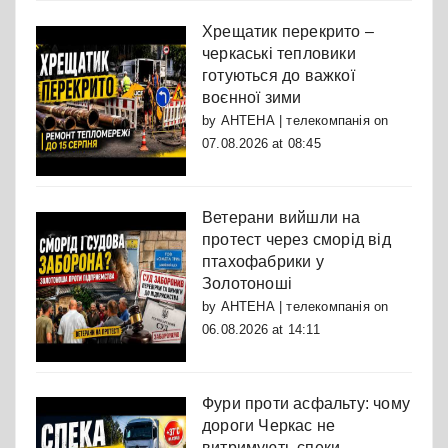
Хрещатик перекрито –
черкаські тепловики
готуються до важкої
воєнної зими
by
АНТЕНА | телекомпанія
on
07.08.2026 at 08:45
Ветерани вийшли на
протест через сморід від
птахофабрики у
Золотоноші
by
АНТЕНА | телекомпанія
on
06.08.2026 at 14:11
Фури проти асфальту: чому
дороги Черкас не
витримують спеки