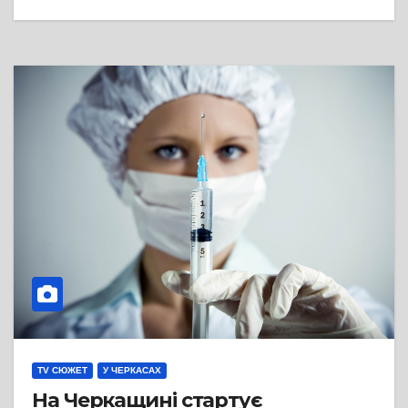
TV СЮЖЕТ
У ЧЕРКАСАХ
На Черкащині стартує