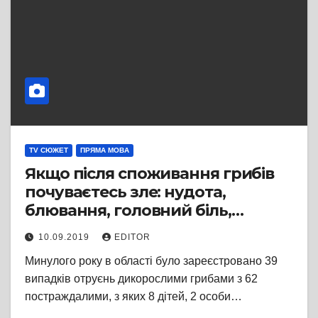
TV СЮЖЕТ
ПРЯМА МОВА
Якщо після споживання грибів
почуваєтесь зле: нудота,
блювання, головний біль,
галюцинації, біль у животі –
10.09.2019
EDITOR
негайно викликайте «швидку»
Минулого року в області було зареєстровано 39
випадків отруєнь дикорослими грибами з 62
постраждалими, з яких 8 дітей, 2 особи…