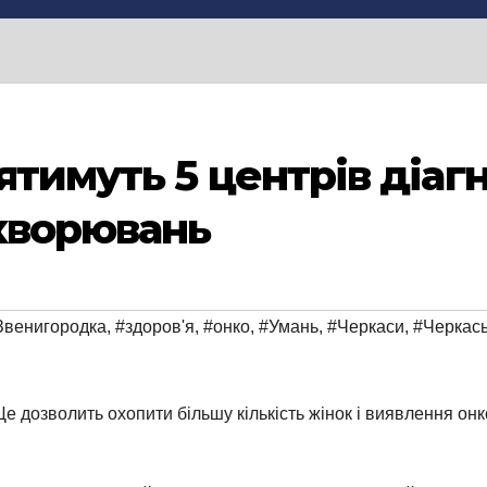
ятимуть 5 центрів діаг
хворювань
Звенигородка
,
#здоров'я
,
#онко
,
#Умань
,
#Черкаси
,
#Черкась
е дозволить охопити більшу кількість жінок і виявлення онк