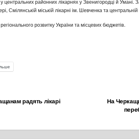
 центральних районних лікарнях у Звенигородці й Умані. Заг
, Смілянській міській лікарні ім. Шевченка та центральній 
егіонального розвитку України та місцевих бюджетів.
ільше
щанам радять лікарі
На Черкащи
пере