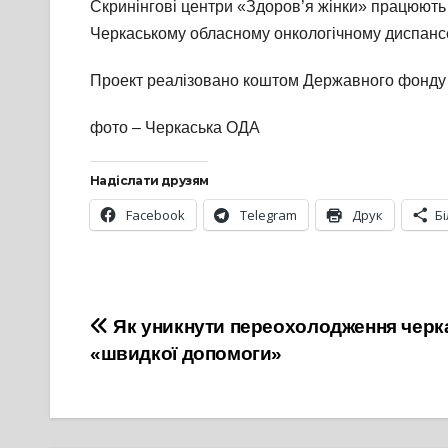
Скринінгові центри «Здоров’я жінки» працюють у
Черкаському обласному онкологічному диспансері
Проект реалізовано коштом Державного фонду р
фото – Черкаська ОДА
Надіслати друзям
Facebook
Telegram
Друк
Б
Навігація
Як уникнути переохолодження черка
«швидкої допомоги»
записів