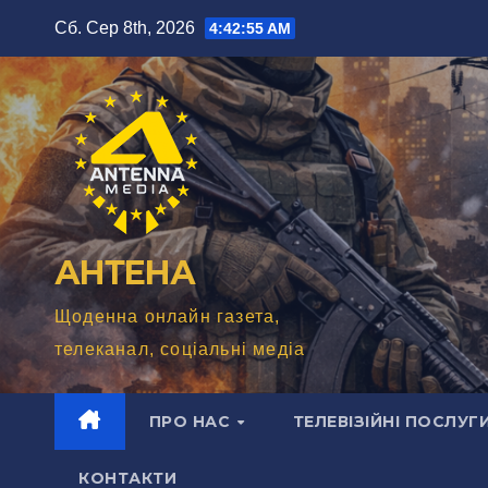
Перейти
Сб. Сер 8th, 2026
4:42:56 AM
до
вмісту
АНТЕНА
Щоденна онлайн газета,
телеканал, соціальні медіа
ПРО НАС
ТЕЛЕВІЗІЙНІ ПОСЛУГ
КОНТАКТИ