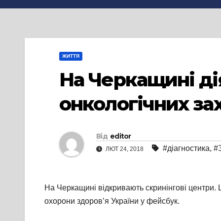
ЖИТТЯ
На Черкащині ді
онкологічних за
Від
editor
#діагностика
,
#
ЛЮТ 24, 2018
На Черкащині відкривають скринінгові центри. Ц
охорони здоров’я України у фейсбук.