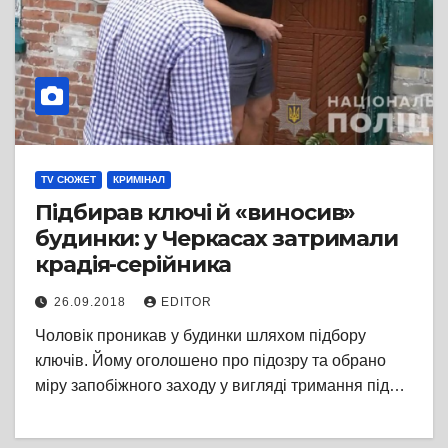
TV СЮЖЕТ
КРИМІНАЛ
Підбирав ключі й «виносив»
будинки: у Черкасах затримали
крадія-серійника
26.09.2018
EDITOR
Чоловік проникав у будинки шляхом підбору
ключів. Йому оголошено про підозру та обрано
міру запобіжного заходу у вигляді тримання під…