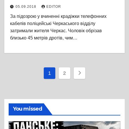
05.09.2018
EDITOR
За підозрою у вчиненні крадіжки телефонних
кабелів поліцейські Черкаського відділу
затримали жителя Черкас. Чоловік обрізав
близько 45 метрів дротів, чим…
Пагінація
1
2
записів
You missed