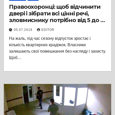
Правоохоронці: щоб відчинити
двері і зібрати всі цінні речі,
зловмиснику потрібно від 5 до 10
хвилин
05.07.2019
EDITOR
На жаль, під час сезону відпусток зростає і
кількість квартирних крадіжок. Власники
залишають свої помешкання без нагляду і захисту.
Щоб…