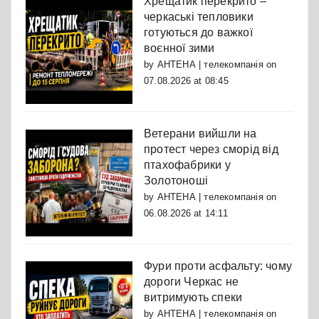
Хрещатик перекрито –
черкаські тепловики
готуються до важкої
воєнної зими
by
АНТЕНА | телекомпанія
on
07.08.2026 at 08:45
Ветерани вийшли на
протест через сморід від
птахофабрики у
Золотоноші
by
АНТЕНА | телекомпанія
on
06.08.2026 at 14:11
Фури проти асфальту: чому
дороги Черкас не
витримують спеки
by
АНТЕНА | телекомпанія
on