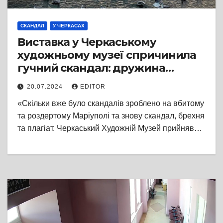
СКАНДАЛ
У ЧЕРКАСАХ
Виставка у Черкаському
художньому музеї спричинила
гучний скандал: дружина
вбитого росіянами фотографа
20.07.2024
EDITOR
Віктора Дєдова заявила про
«Скільки вже було скандалів зроблено на вбитому
крадіжку роботи її чоловіка
та роздертому Маріуполі та знову скандал, брехня
та плагіат. Черкаський Художній Музей прийняв…