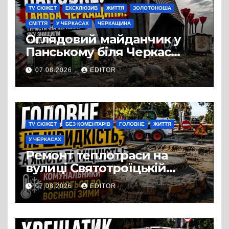
TV СЮЖЕТ
ЕКСКЛЮЗИВ
ЖИТТЯ
ЗОЛОТОНОША
СМІТТЯ
У ЧЕРКАСАХ
ЧЕРКАЩИНА
Оглядовий майданчик у
Панському біля Черкас
перетворився на занедбане
07.08.2026
EDITOR
сміттєзвалище
TV СЮЖЕТ
БЕЗ КОМЕНТАРІВ
ГОЛОВНЕ
ЖИТТЯ
У ЧЕРКАСАХ
Ремонт теплотраси на
вулиці Святотроїцькій
затягнувся порівняно із
07.08.2026
EDITOR
запланованими термінами.
Вулицю досі не відкрили
для руху