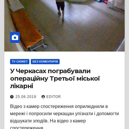
TV СЮЖЕТ
БЕЗ КОМЕНТАРІВ
У Черкасах пограбували
операційну Третьої міської
лікарні
25.06.2019
EDITOR
Відео з камер спостереження оприлюднили в
мережі і попросили черкащан упізнати і допомогти
відшукати злодіїв. На відео з камер
спостереження…