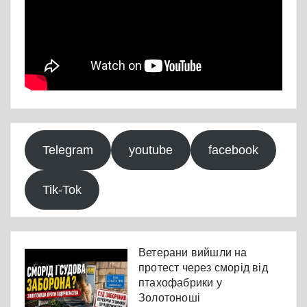
Telegram
youtube
facebook
Tik-Tok
Ветерани вийшли на
протест через сморід від
птахофабрики у
Золотоноші