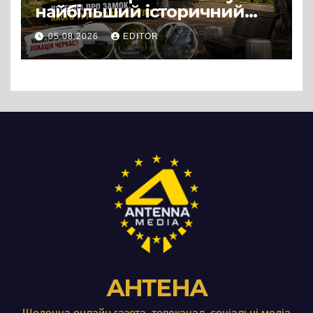
найбільший історичний
міф Черкас
05.08.2026
EDITOR
АНТЕНА