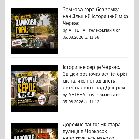
Замкова гора без замку:
найбільший історичний міф
Черкас
by
АНТЕНА | телекомпанія
on
05.08.2026 at 11:59
Історичне серце Черкас.
Звідси розпочалася історія
міста, яке понад шість
століть стоїть над Дніпром
by
АНТЕНА | телекомпанія
on
05.08.2026 at 11:12
Дорожнє танго: Як стара
вулиця в Черкасах
народжується наново