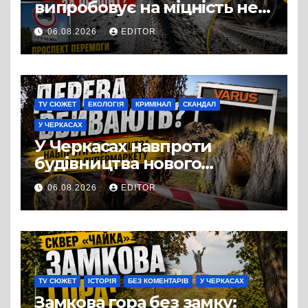
випробовує на міцність не
лише людей, а й дороги
06.08.2026
EDITOR
Черкас
TV СЮЖЕТ
ЕКОЛОГІЯ
КРИМІНАЛ
СКАНДАЛ
У ЧЕРКАСАХ
У Черкасах навпроти
будівництва нового
супермаркету VARUS на
06.08.2026
EDITOR
проспекті Перемоги всохли
дерева. І це навряд чи
можна назвати
випадковістю
TV СЮЖЕТ
ІСТОРІЯ
БЕЗ КОМЕНТАРІВ
У ЧЕРКАСАХ
Замкова гора без замку: