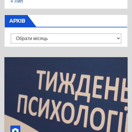
« Лип
АРХІВ
Архів