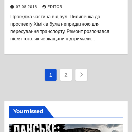
07.08.2018
EDITOR
Проїжджа частина від вул. Пилипенка до
проспекту Хіміків була непридатною для
пересування транспорту. Ремонт розпочався
після того, як черкащани підтримали…
Пагінація
1
2
записів
You missed