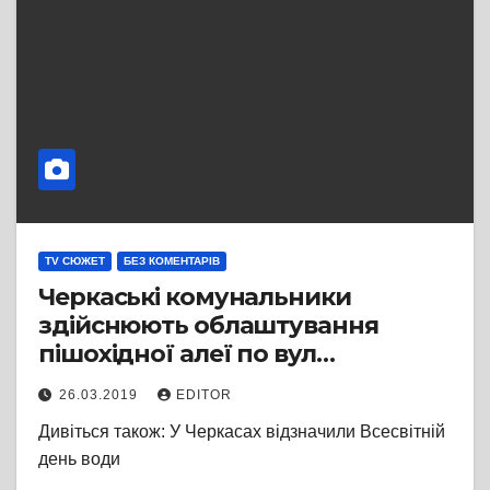
TV СЮЖЕТ
БЕЗ КОМЕНТАРІВ
Черкаські комунальники
здійснюють облаштування
пішохідної алеї по вул
Пастерівській
26.03.2019
EDITOR
Дивіться також: У Черкасах відзначили Всесвітній
день води