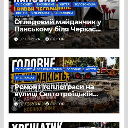
TV СЮЖЕТ
ЕКСКЛЮЗИВ
ЖИТТЯ
ЗОЛОТОНОША
СМІТТЯ
У ЧЕРКАСАХ
ЧЕРКАЩИНА
Оглядовий майданчик у
Панському біля Черкас
перетворився на занедбане
07.08.2026
EDITOR
сміттєзвалище
TV СЮЖЕТ
БЕЗ КОМЕНТАРІВ
ГОЛОВНЕ
ЖИТТЯ
У ЧЕРКАСАХ
Ремонт теплотраси на
вулиці Святотроїцькій
затягнувся порівняно із
07.08.2026
EDITOR
запланованими термінами.
Вулицю досі не відкрили
для руху