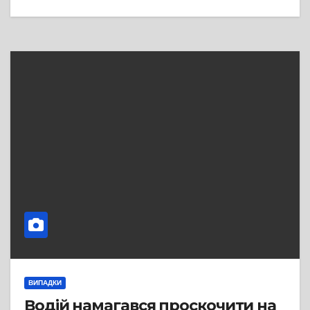
ВИПАДКИ
Водій намагався проскочити на