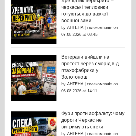
Хрещатик перекрито –
черкаські тепловики
готуються до важкої
воєнної зими
by
АНТЕНА | телекомпанія
on
07.08.2026 at 08:45
Ветерани вийшли на
протест через сморід від
птахофабрики у
Золотоноші
by
АНТЕНА | телекомпанія
on
06.08.2026 at 14:11
Фури проти асфальту: чому
дороги Черкас не
витримують спеки
by
АНТЕНА | телекомпанія
on