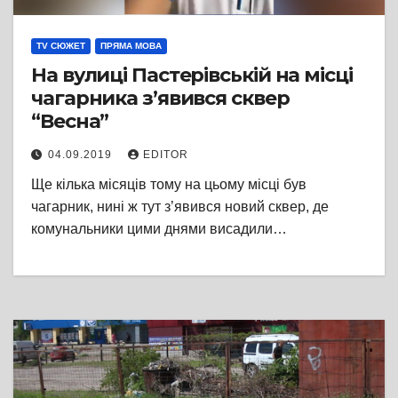
TV СЮЖЕТ
ПРЯМА МОВА
На вулиці Пастерівській на місці
чагарника з’явився сквер
“Весна”
04.09.2019
EDITOR
Ще кілька місяців тому на цьому місці був
чагарник, нині ж тут з’явився новий сквер, де
комунальники цими днями висадили…