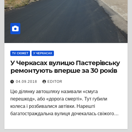
TV СЮЖЕТ
У ЧЕРКАСАХ
У Черкасах вулицю Пастерівську
ремонтують вперше за 30 років
04.09.2018
EDITOR
Цю ділянку автошляху називали «смуга
перешкод», або «дорога смерті». Тут губили
колеса і розбивалися автівки. Нарешті
багатостраждальна вулиця дочекалась свіжого…