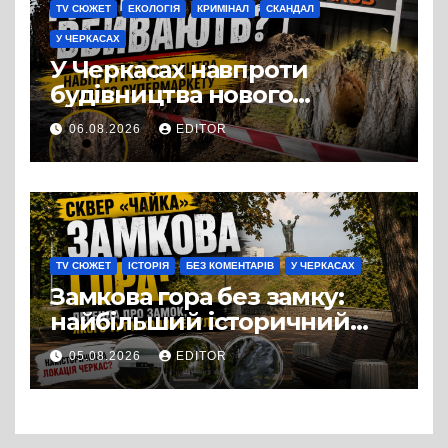
TV СЮЖЕТ
ЕКОЛОГІЯ
КРИМІНАЛ
СКАНДАЛ
У ЧЕРКАСАХ
У Черкасах навпроти
будівництва нового
супермаркету VARUS на
06.08.2026
EDITOR
проспекті Перемоги всохли
дерева. І це навряд чи
можна назвати
випадковістю
TV СЮЖЕТ
ІСТОРІЯ
БЕЗ КОМЕНТАРІВ
У ЧЕРКАСАХ
Замкова гора без замку:
найбільший історичний
міф Черкас
05.08.2026
EDITOR