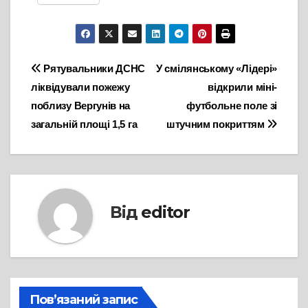
Навігація
Рятувальники ДСНС
У смілянському «Лідері»
ліквідували пожежу
відкрили міні-
записів
поблизу Вергунів на
футбольне поле зі
загальній площі 1,5 га
штучним покриттям
Від
editor
Пов’язаний запис