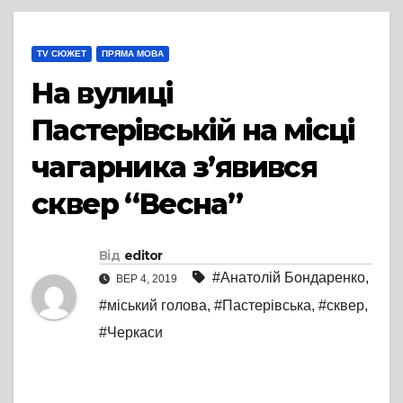
TV СЮЖЕТ
ПРЯМА МОВА
На вулиці
Пастерівській на місці
чагарника з’явився
сквер “Весна”
Від
editor
#Анатолій Бондаренко
,
ВЕР 4, 2019
#міський голова
,
#Пастерівська
,
#сквер
,
#Черкаси