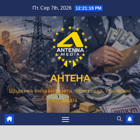
Перейти
Пт. Сер 7th, 2026
12:21:20 PM
до
вмісту
АНТЕНА
Щоденна онлайн газета, телеканал, соціальні
медіа