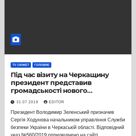
TV СЮЖЕТ
ГОЛОВНЕ
Під час візиту на Черкащину
президент представив
громадськості нового
начальника СБУ Черкащини
31.07.2019
EDITOR
Президент Володимир Зеленський призначив
Сергія Ходунова начальником управління Служби
безпеки України в Черкаській області. Відповідний
указ №560/2019 оприлюднено на сайті…