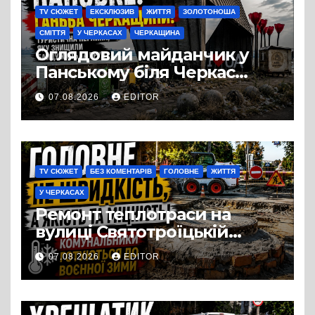
TV СЮЖЕТ
ЕКСКЛЮЗИВ
ЖИТТЯ
ЗОЛОТОНОША
СМІТТЯ
У ЧЕРКАСАХ
ЧЕРКАЩИНА
Оглядовий майданчик у
Панському біля Черкас
перетворився на занедбане
07.08.2026
EDITOR
сміттєзвалище
TV СЮЖЕТ
БЕЗ КОМЕНТАРІВ
ГОЛОВНЕ
ЖИТТЯ
У ЧЕРКАСАХ
Ремонт теплотраси на
вулиці Святотроїцькій
затягнувся порівняно із
07.08.2026
EDITOR
запланованими термінами.
Вулицю досі не відкрили
для руху