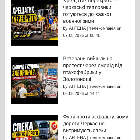
Хрещатик перекрито –
черкаські тепловики
готуються до важкої
воєнної зими
by
АНТЕНА | телекомпанія
on
07.08.2026 at 08:45
Ветерани вийшли на
протест через сморід від
птахофабрики у
Золотоноші
by
АНТЕНА | телекомпанія
on
06.08.2026 at 14:11
Фури проти асфальту: чому
дороги Черкас не
витримують спеки
by
АНТЕНА | телекомпанія
on