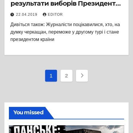
результати виборів Президента
України
22.04.2019
EDITOR
Дивіться також: Журналісти поцікавилися, хто, на
думку черкащан, переможе у другому турі і стане
президентом країни
Пагінація
1
2
записів
You missed