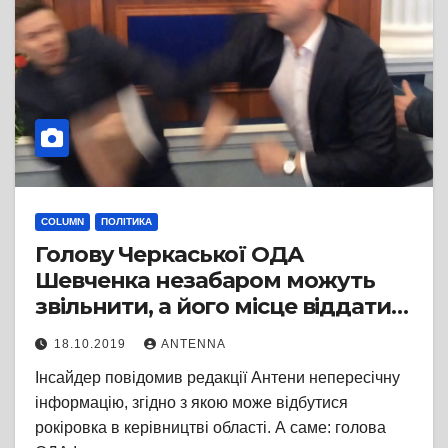
COLUMN
ПОЛІТИКА
Голову Черкаської ОДА
Шевченка незабаром можуть
звільнити, а його місце віддати
ставленику криміналітету?
18.10.2019
ANTENNA
Інсайдер повідомив редакції Антени непересічну
інформацію, згідно з якою може відбутися
рокіровка в керівництві області. А саме: голова