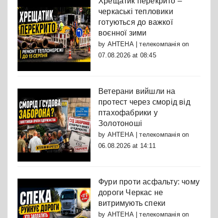
Хрещатик перекрито –
черкаські тепловики
готуються до важкої
воєнної зими
by
АНТЕНА | телекомпанія
on
07.08.2026 at 08:45
Ветерани вийшли на
протест через сморід від
птахофабрики у
Золотоноші
by
АНТЕНА | телекомпанія
on
06.08.2026 at 14:11
Фури проти асфальту: чому
дороги Черкас не
витримують спеки
by
АНТЕНА | телекомпанія
on