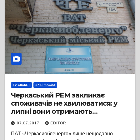
TV СЮЖЕТ
У ЧЕРКАСАХ
Черкаський РЕМ закликає
споживачів не хвилюватися: у
липні вони отримають
правильні рахунки
07.07.2017
EDITOR
ПАТ «Черкасиобленерго» лише нещодавно