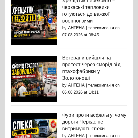
Хрещатик перекрито –
черкаські тепловики
готуються до важкої
воєнної зими
by
АНТЕНА | телекомпанія
on
07.08.2026 at 08:45
Ветерани вийшли на
протест через сморід від
птахофабрики у
Золотоноші
by
АНТЕНА | телекомпанія
on
06.08.2026 at 14:11
Фури проти асфальту: чому
дороги Черкас не
витримують спеки
by
АНТЕНА | телекомпанія
on