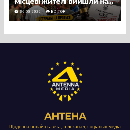
місцеві жителі вийшли на
протест до стін
06.08.2026
EDITOR
підприємства ТОВ «Омега
Три», що займається
виробництвом м’яса птиці
АНТЕНА
Щоденна онлайн газета, телеканал, соціальні медіа