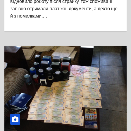
відновило роботу після страйку, тож споживачі
запізно отримали платіжні документи, а дехто ще
й з помилками,…