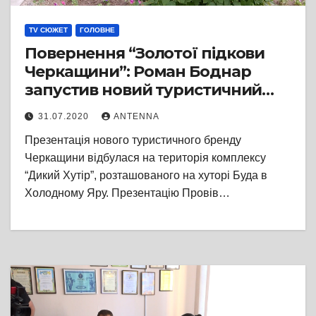
TV СЮЖЕТ
ГОЛОВНЕ
Повернення “Золотої підкови
Черкащини”: Роман Боднар
запустив новий туристичний
бренд області “Місце сили і
31.07.2020
ANTENNA
рівноваги”
Презентація нового туристичного бренду
Черкащини відбулася на територія комплексу
“Дикий Хутір”, розташованого на хуторі Буда в
Холодному Яру. Презентацію Провів…