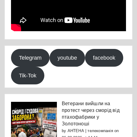
Telegram
youtube
facebook
Tik-Tok
Ветерани вийшли на
протест через сморід від
птахофабрики у
Золотоноші
by
АНТЕНА | телекомпанія
on