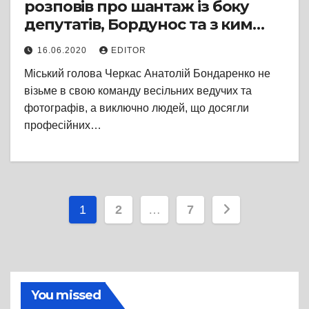
розповів про шантаж із боку
депутатів, Бордунос та з ким
піде на вибори
16.06.2020
EDITOR
Міський голова Черкас Анатолій Бондаренко не
візьме в свою команду весільних ведучих та
фотографів, а виключно людей, що досягли
професійних…
Пагінація
1
2
…
7
записів
You missed