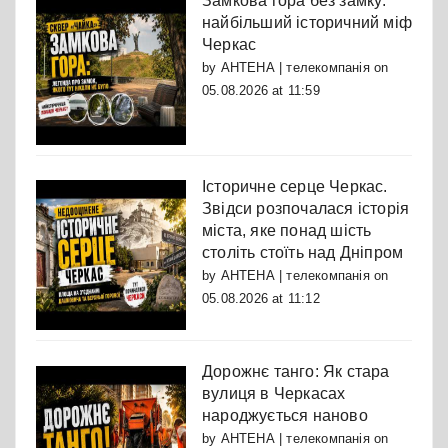
Замкова гора без замку:
найбільший історичний міф
Черкас
by
АНТЕНА | телекомпанія
on
05.08.2026 at 11:59
Історичне серце Черкас.
Звідси розпочалася історія
міста, яке понад шість
століть стоїть над Дніпром
by
АНТЕНА | телекомпанія
on
05.08.2026 at 11:12
Дорожнє танго: Як стара
вулиця в Черкасах
народжується наново
by
АНТЕНА | телекомпанія
on