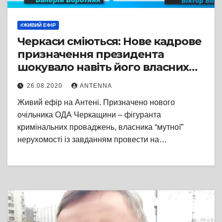
#ЖИВИЙ ЕФІР
Черкаси сміються: Нове кадрове
призначення президента
шокувало навіть його власних
прихильників
26.08.2020
ANTENNA
Живий ефір на Антені. Призначено нового
очільника ОДА Черкащини – фігуранта
кримінальних проваджень, власника “мутної”
нерухомості із завданням провести на…