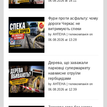
06.08.2026 at 14:11
Фури проти асфальту: чому
дороги Черкас не
витримують спеки
by
АНТЕНА | телекомпанія
on
06.08.2026 at 13:28
Дерева, що заважали
парковці супермаркету
навмисне отруїли
гербіцидами
by
АНТЕНА | телекомпанія
on
06.08.2026 at 12:39