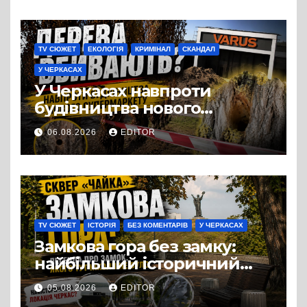
TV СЮЖЕТ
ЕКОЛОГІЯ
КРИМІНАЛ
СКАНДАЛ
У ЧЕРКАСАХ
У Черкасах навпроти
будівництва нового
супермаркету VARUS на
06.08.2026
EDITOR
проспекті Перемоги всохли
дерева. І це навряд чи
можна назвати
випадковістю
TV СЮЖЕТ
ІСТОРІЯ
БЕЗ КОМЕНТАРІВ
У ЧЕРКАСАХ
Замкова гора без замку:
найбільший історичний
міф Черкас
05.08.2026
EDITOR