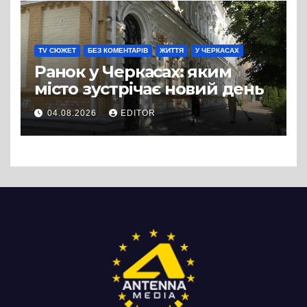
TV СЮЖЕТ
БЕЗ КОМЕНТАРІВ
ЖИТТЯ
У ЧЕРКАСАХ
Ранок у Черкасах: яким
місто зустрічає новий день
04.08.2026
EDITOR