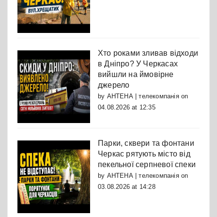
Хто роками зливав відходи
в Дніпро? У Черкасах
вийшли на ймовірне
джерело
by
АНТЕНА | телекомпанія
on
04.08.2026 at 12:35
Парки, сквери та фонтани
Черкас рятують місто від
пекельної серпневої спеки
by
АНТЕНА | телекомпанія
on
03.08.2026 at 14:28