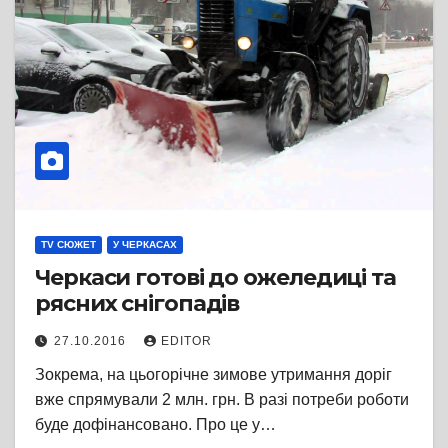
TV СЮЖЕТ
У ЧЕРКАСАХ
Черкаси готові до ожеледиці та
рясних снігопадів
27.10.2016
EDITOR
Зокрема, на цьогорічне зимове утримання доріг
вже спрямували 2 млн. грн. В разі потреби роботи
буде дофінансовано. Про це у…