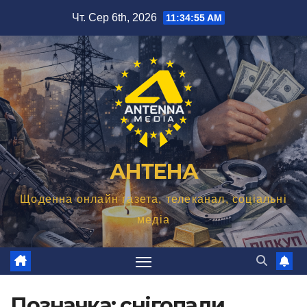
Перейти
Чт. Сер 6th, 2026
11:34:56 AM
до
вмісту
АНТЕНА
Щоденна онлайн газета, телеканал, соціальні
медіа
Позначка:
снігопади