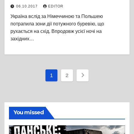
06.10.2017
EDITOR
Україна вслід за Німеччиною та Польшею
потрапила зони дії потужного буревію, що
рухається на схід. Впродовж усієї ночі на
західних…
Пагінація
1
2
записів
You missed