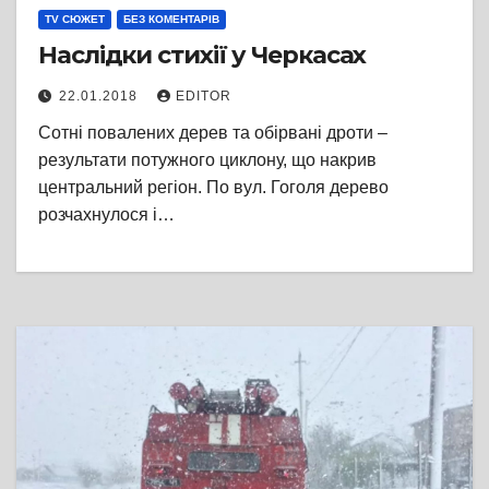
TV СЮЖЕТ
БЕЗ КОМЕНТАРІВ
Наслідки стихії у Черкасах
22.01.2018
EDITOR
Сотні повалених дерев та обірвані дроти –
результати потужного циклону, що накрив
центральний регіон. По вул. Гоголя дерево
розчахнулося і…