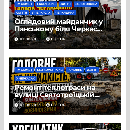
TV СЮЖЕТ
ЕКСКЛЮЗИВ
ЖИТТЯ
ЗОЛОТОНОША
СМІТТЯ
У ЧЕРКАСАХ
ЧЕРКАЩИНА
Оглядовий майданчик у
Панському біля Черкас
перетворився на занедбане
07.08.2026
EDITOR
сміттєзвалище
TV СЮЖЕТ
БЕЗ КОМЕНТАРІВ
ГОЛОВНЕ
ЖИТТЯ
У ЧЕРКАСАХ
Ремонт теплотраси на
вулиці Святотроїцькій
затягнувся порівняно із
07.08.2026
EDITOR
запланованими термінами.
Вулицю досі не відкрили
для руху