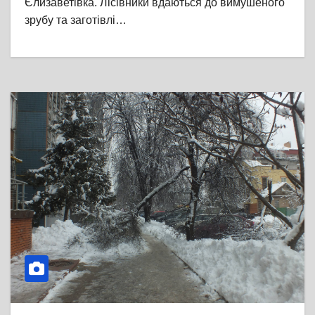
Єлизаветівка. Лісівники вдаються до вимушеного
зрубу та заготівлі…