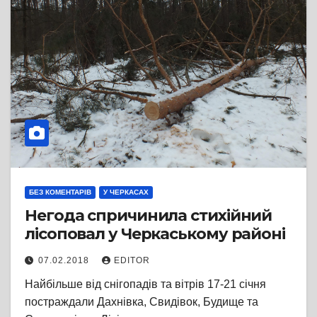
БЕЗ КОМЕНТАРІВ
У ЧЕРКАСАХ
Негода спричинила стихійний
лісоповал у Черкаському районі
07.02.2018
EDITOR
Найбільше від снігопадів та вітрів 17-21 січня
постраждали Дахнівка, Свидівок, Будище та