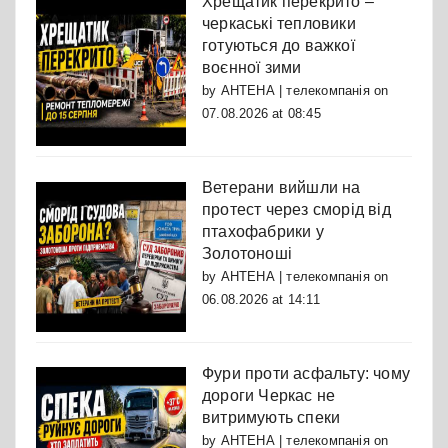
Хрещатик перекрито –
черкаські тепловики
готуються до важкої
воєнної зими
by
АНТЕНА | телекомпанія
on
07.08.2026 at 08:45
Ветерани вийшли на
протест через сморід від
птахофабрики у
Золотоноші
by
АНТЕНА | телекомпанія
on
06.08.2026 at 14:11
Фури проти асфальту: чому
дороги Черкас не
витримують спеки
by
АНТЕНА | телекомпанія
on