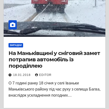
ВИПАДКИ
На Маньківщині у сніговий замет
потрапив автомобіль із
породіллею
18.01.2018
EDITOR
О 7 годині ранку 18 січня у селі Іваньки
Маньківського району під час руху з селища Багва,
внаслідок ускладнення погодних…