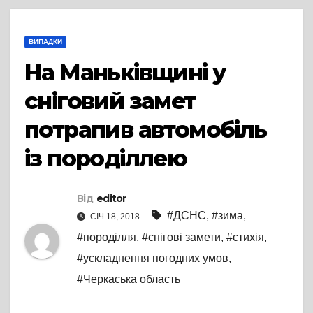
ВИПАДКИ
На Маньківщині у
сніговий замет
потрапив автомобіль
із породіллею
Від
editor
#ДСНС
,
#зима
,
СІЧ 18, 2018
#породілля
,
#снігові замети
,
#стихія
,
#ускладнення погодних умов
,
#Черкаська область