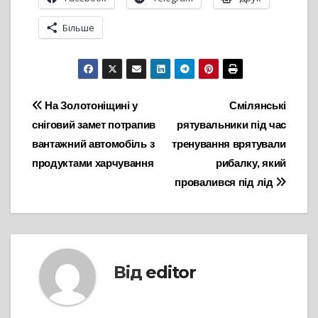
Більше
Навігація
На Золотоніщині у
Смілянські
сніговий замет потрапив
рятувальники під час
записів
вантажний автомобіль з
тренування врятували
продуктами харчування
рибалку, який
провалився під лід
Від
editor