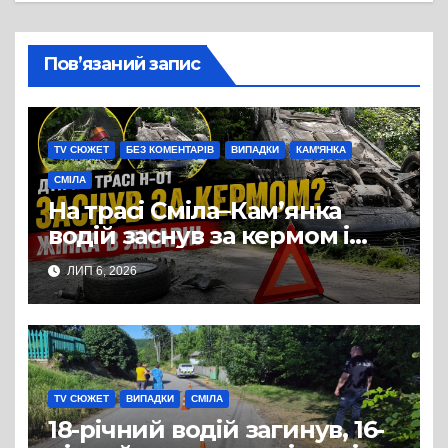
Пов’язаний запис
TV СЮЖЕТ
БЕЗ КОМЕНТАРІВ
ВИПАДКИ
КАМ'ЯНКА
СМІЛА
На трасі Сміла–Кам’янка
водій заснув за кермом і
спричинив ДТП:
ЛИП 6, 2026
постраждала жінка
TV СЮЖЕТ
ВИПАДКИ
СМІЛА
18-річний водій загинув, 16-