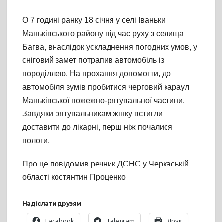
О 7 годині ранку 18 січня у селі Іваньки
Маньківського району під час руху з селища
Багва, внаслідок ускладнення погодних умов, у
сніговий замет потрапив автомобіль із
породіллею. На прохання допомогти, до
автомобіля зумів пробитися черговий караул
Маньківської пожежно-рятувальної частини.
Завдяки рятувальникам жінку встигли
доставити до лікарні, перш ніж почалися
пологи.
Про це повідомив речник ДСНС у Черкаській
області костянтин Проценко
Надіслати друзям
Facebook
Telegram
Друк