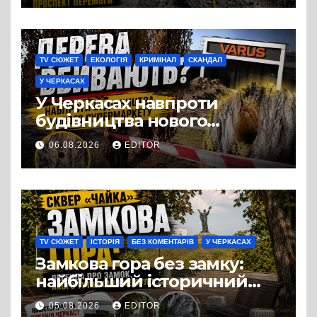
TV СЮЖЕТ
ЕКОЛОГІЯ
КРИМІНАЛ
СКАНДАЛ
У ЧЕРКАСАХ
У Черкасах навпроти
будівництва нового
супермаркету VARUS на
06.08.2026
EDITOR
проспекті Перемоги всохли
дерева. І це навряд чи
можна назвати
випадковістю
TV СЮЖЕТ
ІСТОРІЯ
БЕЗ КОМЕНТАРІВ
У ЧЕРКАСАХ
Замкова гора без замку:
найбільший історичний
міф Черкас
05.08.2026
EDITOR