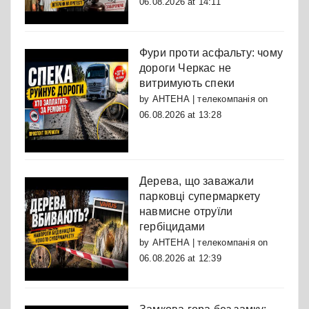
06.08.2026 at 14:11
Фури проти асфальту: чому
дороги Черкас не
витримують спеки
by
АНТЕНА | телекомпанія
on
06.08.2026 at 13:28
Дерева, що заважали
парковці супермаркету
навмисне отруїли
гербіцидами
by
АНТЕНА | телекомпанія
on
06.08.2026 at 12:39