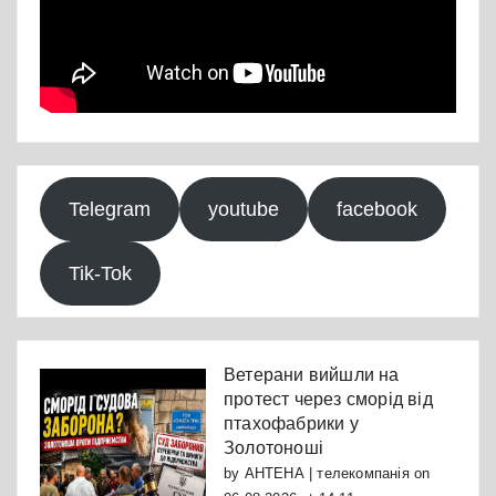
Telegram
youtube
facebook
Tik-Tok
Ветерани вийшли на
протест через сморід від
птахофабрики у
Золотоноші
by
АНТЕНА | телекомпанія
on