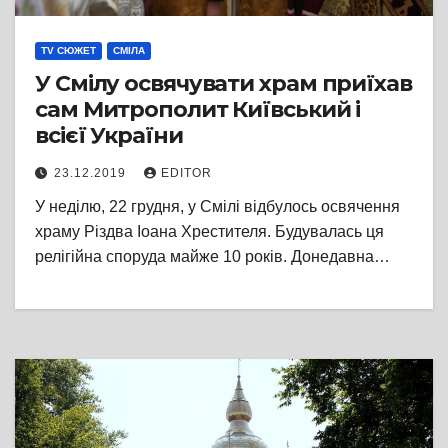
TV СЮЖЕТ
СМІЛА
У Смілу освячувати храм приїхав
сам Митрополит Київський і
всієї України
23.12.2019
EDITOR
У неділю, 22 грудня, у Смілі відбулось освячення
храму Різдва Іоана Хрестителя. Будувалась ця
релігійна споруда майже 10 років. Донедавна…