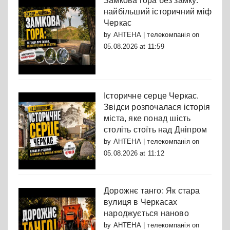
Замкова гора без замку:
найбільший історичний міф
Черкас
by
АНТЕНА | телекомпанія
on
05.08.2026 at 11:59
Історичне серце Черкас.
Звідси розпочалася історія
міста, яке понад шість
століть стоїть над Дніпром
by
АНТЕНА | телекомпанія
on
05.08.2026 at 11:12
Дорожнє танго: Як стара
вулиця в Черкасах
народжується наново
by
АНТЕНА | телекомпанія
on