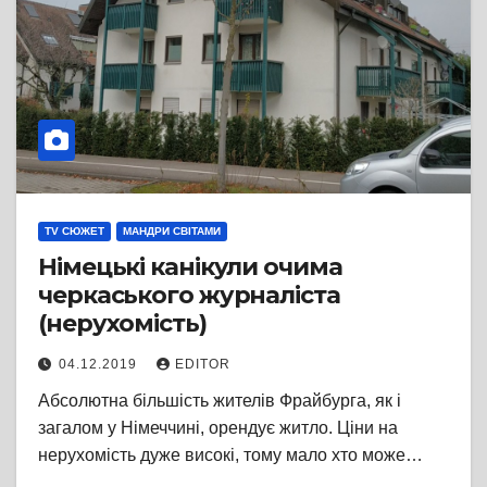
TV СЮЖЕТ
МАНДРИ СВІТАМИ
Німецькі канікули очима
черкаського журналіста
(нерухомість)
04.12.2019
EDITOR
Абсолютна більшість жителів Фрайбурга, як і
загалом у Німеччині, орендує житло. Ціни на
нерухомість дуже високі, тому мало хто може…