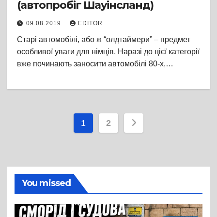
(автопробіг Шауінсланд)
09.08.2019
EDITOR
Старі автомобілі, або ж “олдтаймери” – предмет
особливої уваги для німців. Наразі до цієї категорії
вже починають заносити автомобілі 80-х,…
Пагінація
1
2
записів
You missed