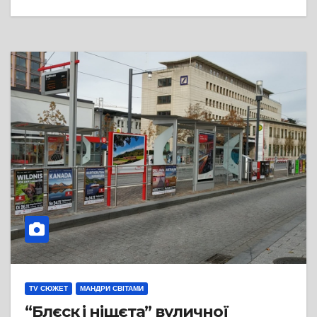
TV СЮЖЕТ
МАНДРИ СВІТАМИ
“Блєск і ніщєта” вуличної