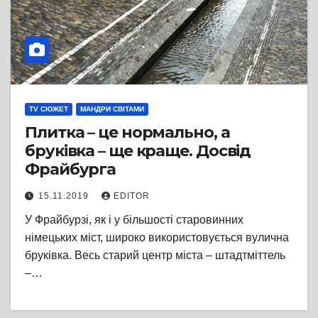
TV СЮЖЕТ
МАНДРИ СВІТАМИ
Плитка – це нормально, а
бруківка – ще краще. Досвід
Фрайбурга
15.11.2019
EDITOR
У Фрайбурзі, як і у більшості старовинних
німецьких міст, широко використовується вулична
бруківка. Весь старий центр міста – штадтміттель
–…