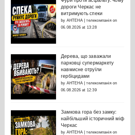
Фури проти асфальту: чому
дороги Черкас не
витримують спеки
by
АНТЕНА | телекомпанія
on
06.08.2026 at 13:28
Дерева, що заважали
парковці супермаркету
навмисне отруїли
гербіцидами
by
АНТЕНА | телекомпанія
on
06.08.2026 at 12:39
Замкова гора без замку:
найбільший історичний міф
Черкас
by
АНТЕНА | телекомпанія
on