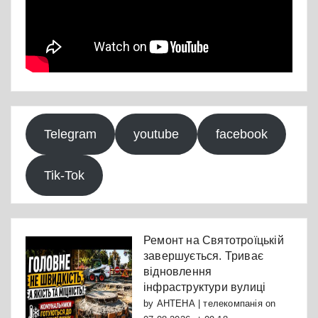
Telegram
youtube
facebook
Tik-Tok
Ремонт на Святотроїцькій
завершується. Триває
відновлення
інфраструктури вулиці
by
АНТЕНА | телекомпанія
on