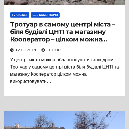
TV СЮЖЕТ
БЕЗ КОМЕНТАРІВ
Тротуар в самому центрі міста –
біля будівлі ЦНТІ та магазину
Кооператор – цілком можна
використовувати як танковий
12.08.2019
EDITOR
полігон
У центрі міста можна облаштовувати танкодром.
Тротуар у самому центрі міста біля будівлі ЦНТІ та
магазину Кооператор цілком можна
використовувати…