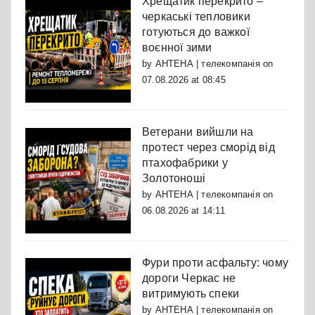
Хрещатик перекрито –
черкаські тепловики
готуються до важкої
воєнної зими
by
АНТЕНА | телекомпанія
on
07.08.2026 at 08:45
Ветерани вийшли на
протест через сморід від
птахофабрики у
Золотоноші
by
АНТЕНА | телекомпанія
on
06.08.2026 at 14:11
Фури проти асфальту: чому
дороги Черкас не
витримують спеки
by
АНТЕНА | телекомпанія
on