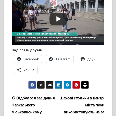
Надіслати друзям
Facebook
Telegram
Друк
Більше
Навігація
Відбулося засідання
Шахові столики в центрі
Черкаського
міста поки
записів
міськвиконкому
використовують не за