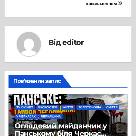
призначенням
Від
editor
Пов’язаний запис
TV СЮЖЕТ
ЕКСКЛЮЗИВ
ЖИТТЯ
ЗОЛОТОНОША
СМІТТЯ
У ЧЕРКАСАХ
ЧЕРКАЩИНА
Оглядовий майданчик у
Панському біля Черкас