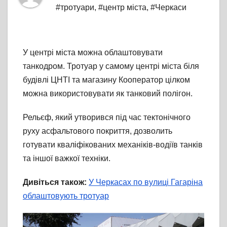
#тротуари
,
#центр міста
,
#Черкаси
У центрі міста можна облаштовувати
танкодром. Тротуар у самому центрі міста біля
будівлі ЦНТІ та магазину Кооператор цілком
можна використовувати як танковий полігон.
Рельєф, який утворився під час тектонічного
руху асфальтового покриття, дозволить
готувати кваліфікованих механіків-водіїв танків
та іншої важкої техніки.
Дивіться також:
У Черкасах по вулиці Гагаріна
облаштовують тротуар