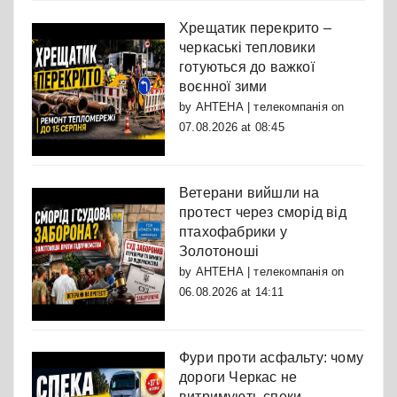
Хрещатик перекрито –
черкаські тепловики
готуються до важкої
воєнної зими
by
АНТЕНА | телекомпанія
on
07.08.2026 at 08:45
Ветерани вийшли на
протест через сморід від
птахофабрики у
Золотоноші
by
АНТЕНА | телекомпанія
on
06.08.2026 at 14:11
Фури проти асфальту: чому
дороги Черкас не
витримують спеки