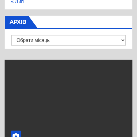
« Лип
АРХІВ
Архів