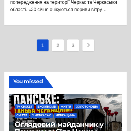
попередження на території Черкас та Черкаської
області. «30 січня очікуються пориви вітру…
Пагінація
1
2
3
записів
You missed
TV СЮЖЕТ
ЕКСКЛЮЗИВ
ЖИТТЯ
ЗОЛОТОНОША
СМІТТЯ
У ЧЕРКАСАХ
ЧЕРКАЩИНА
Оглядовий майданчик у