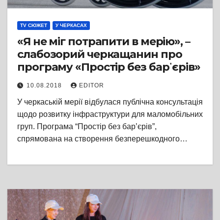
TV СЮЖЕТ
У ЧЕРКАСАХ
«Я не міг потрапити в мерію», –
слабозорий черкащанин про
програму «Простір без бар᾽єрів»
10.08.2018
EDITOR
У черкаській мерії відбулася публічна консультація
щодо розвитку інфраструктури для маломобільних
груп. Програма “Простір без бар’єрів”,
спрямована на створення безперешкодного…