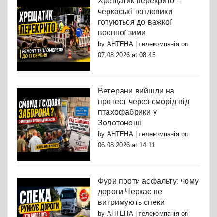
Хрещатик перекрито –
черкаські тепловики
готуються до важкої
воєнної зими
by
АНТЕНА | телекомпанія
on
07.08.2026 at 08:45
Ветерани вийшли на
протест через сморід від
птахофабрики у
Золотоноші
by
АНТЕНА | телекомпанія
on
06.08.2026 at 14:11
Фури проти асфальту: чому
дороги Черкас не
витримують спеки
by
АНТЕНА | телекомпанія
on