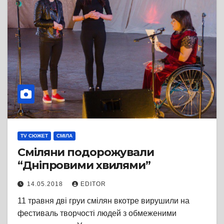
TV СЮЖЕТ
СМІЛА
Сміляни подорожували
“Дніпровими хвилями”
14.05.2018
EDITOR
11 травня дві груи смілян вкотре вирушили на
фестиваль творчості людей з обмеженими