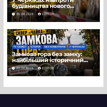
будівництва нового
супермаркету VARUS на
06.08.2026
EDITOR
проспекті Перемоги всохли
дерева. І це навряд чи
можна назвати
випадковістю
TV СЮЖЕТ
ІСТОРІЯ
БЕЗ КОМЕНТАРІВ
У ЧЕРКАСАХ
Замкова гора без замку:
найбільший історичний
міф Черкас
05.08.2026
EDITOR