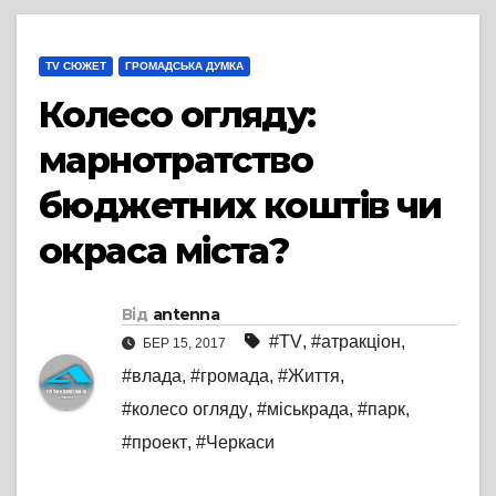
TV СЮЖЕТ
ГРОМАДСЬКА ДУМКА
Колесо огляду:
марнотратство
бюджетних коштів чи
окраса міста?
Від
antenna
#TV
,
#атракціон
,
БЕР 15, 2017
#влада
,
#громада
,
#Життя
,
#колесо огляду
,
#міськрада
,
#парк
,
#проект
,
#Черкаси