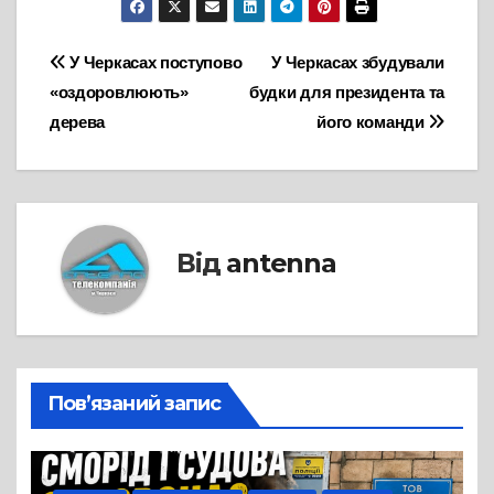
Навігація
У Черкасах поступово
У Черкасах збудували
«оздоровлюють»
будки для президента та
записів
дерева
його команди
Від
antenna
Пов’язаний запис