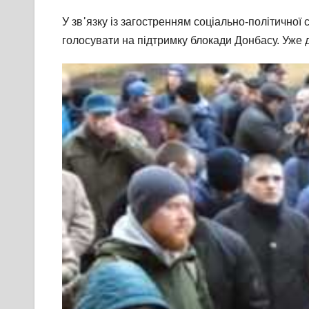
У зв᾽язку із загостренням соціально-політичної с
голосувати на підтримку блокади Донбасу. Уже 