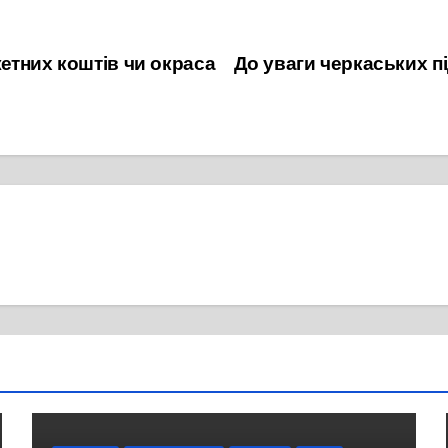
етних коштів чи окраса
До уваги черкаських пі