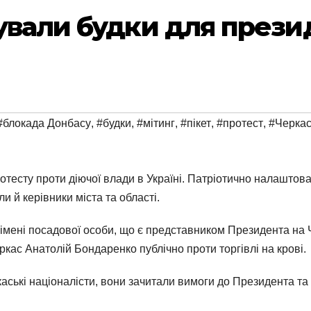
ували будки для прези
#блокада Донбасу
,
#будки
,
#мітинг
,
#пікет
,
#протест
,
#Черка
отесту проти діючої влади в Україні. Патріотично налаштов
и й керівники міста та області.
 імені посадової особи, що є представником Президента на 
кас Анатолій Бондаренко публічно проти торгівлі на крові.
ські націоналісти, вони зачитали вимоги до Президента та