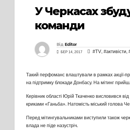
У Черкасах збуд
команди
Від
Editor
#TV
,
#активісти
,
БЕР 14, 2017
Такий перфоманс влаштували в рамках акції-пр
на підтримку блокади Донбасу. На мітинг прийшл
Керівник області Юрій Ткаченко висловився від
криками «Ганьба». Натомість міський голова Чер
Перед мітингувальниками виступили також черка
влада не піде назустріч.