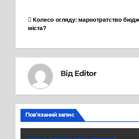
Навігація
Колесо огляду: марнотратство бюдж
міста?
записів
Від
Editor
Пов’язаний запис