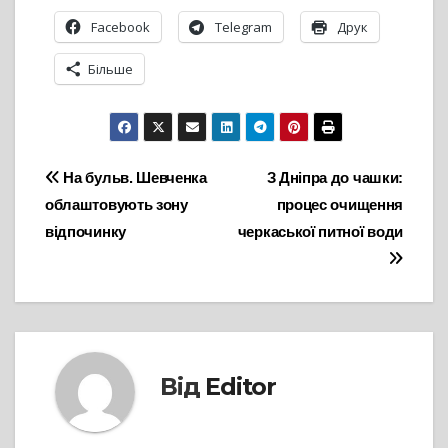
Facebook
Telegram
Друк
Більше
Навігація
На бульв. Шевченка
З Дніпра до чашки:
облаштовують зону
процес очищення
записів
відпочинку
черкаської питної води
Від
Editor