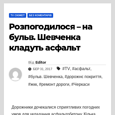
TV СЮЖЕТ
БЕЗ КОМЕНТАРІВ
Розпогодилося – на
бульв. Шевченка
кладуть асфальт
Від
Editor
#TV
,
#асфальт
,
БЕР 31, 2017
#бульв. Шевченка
,
#дорожнє покриття
,
#жкк
,
#ремонт дороги
,
#Черкаси
Дорожники дочекалися сприятливих погодних
умов для укладання асфальтобетону. Кілька