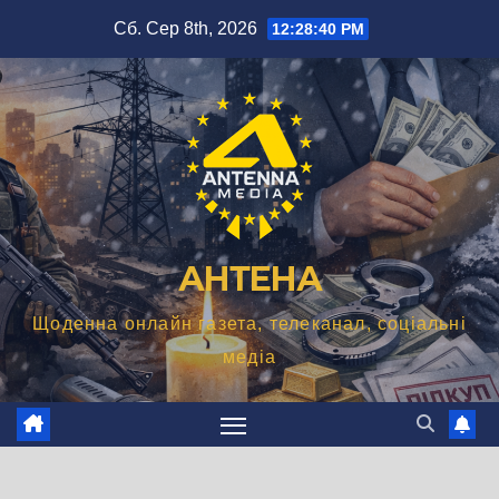
Перейти
Сб. Сер 8th, 2026
12:28:41 PM
до
вмісту
АНТЕНА
Щоденна онлайн газета, телеканал, соціальні
медіа