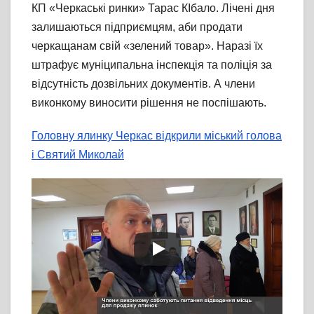
КП «Черкаські ринки» Тарас КІбало. Лічені дня
залишаються підприємцям, аби продати
черкащанам свій «зелений товар». Наразі їх
штрафує муніципальна інспекція та поліція за
відсутність дозвільних документів. А члени
виконкому виносити рішення не поспішають.
Головну ялинку Черкас відкрили міський голова
і Святий Миколай