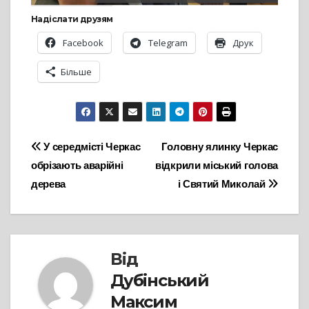
Надіслати друзям
Facebook
Telegram
Друк
Більше
Навігація
У середмісті Черкас
Головну ялинку Черкас
обрізають аварійні
відкрили міський голова
записів
дерева
і Святий Миколай
Від
Дубінський
Максим