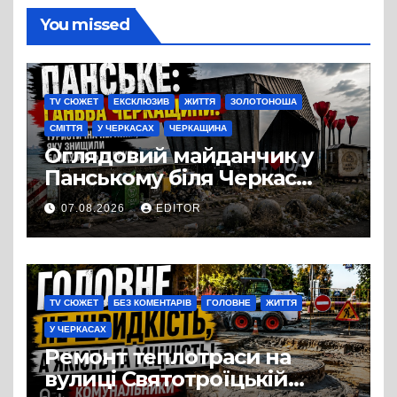
You missed
TV СЮЖЕТ
ЕКСКЛЮЗИВ
ЖИТТЯ
ЗОЛОТОНОША
СМІТТЯ
У ЧЕРКАСАХ
ЧЕРКАЩИНА
Оглядовий майданчик у
Панському біля Черкас
перетворився на занедбане
07.08.2026
EDITOR
сміттєзвалище
TV СЮЖЕТ
БЕЗ КОМЕНТАРІВ
ГОЛОВНЕ
ЖИТТЯ
У ЧЕРКАСАХ
Ремонт теплотраси на
вулиці Святотроїцькій