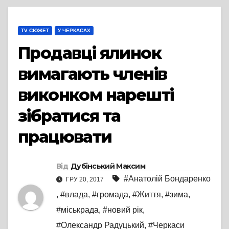
TV СЮЖЕТ
У ЧЕРКАСАХ
Продавці ялинок
вимагають членів
виконком нарешті
зібратися та
працювати
Від
Дубінський Максим
#Анатолій Бондаренко
ГРУ 20, 2017
,
#влада
,
#громада
,
#Життя
,
#зима
,
#міськрада
,
#новий рік
,
#Олександр Радуцький
,
#Черкаси