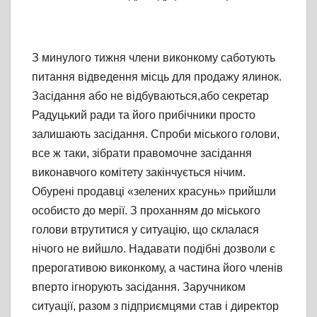
З минулого тижня члени виконкому саботують
питання відведення місць для продажу ялинок.
Засідання або не відбуваються,або секретар
Радуцький ради та його прибічники просто
залишають засідання. Спроби міського голови,
все ж таки, зібрати правомочне засідання
виконавчого комітету закінчується нічим.
Обурені продавці «зелених красунь» прийшли
особисто до мерії. З проханням до міського
голови втрутитися у ситуацію, що склалася
нічого не вийшло. Надавати подібні дозволи є
прерогативою виконкому, а частина його членів
вперто ігнорують засідання. Заручником
ситуації, разом з підприємцями став і директор