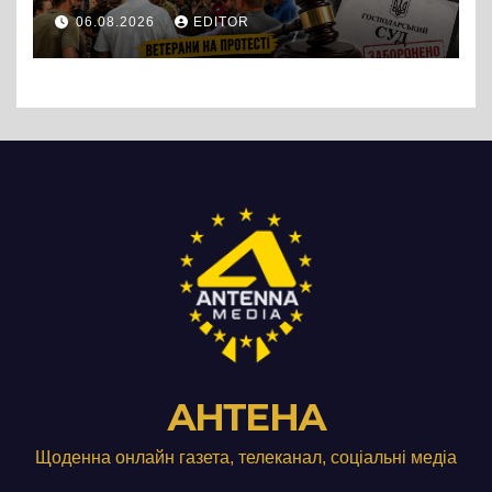
протест до стін
06.08.2026
EDITOR
підприємства ТОВ «Омега
Три», що займається
виробництвом м’яса птиці
АНТЕНА
Щоденна онлайн газета, телеканал, соціальні медіа