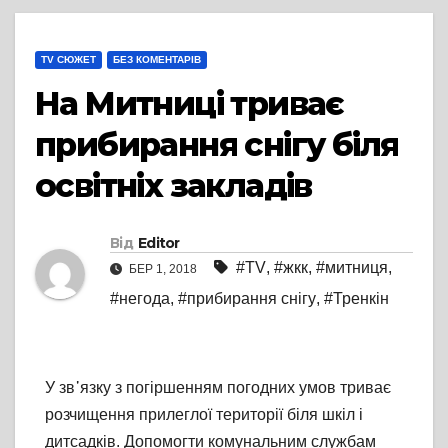
TV СЮЖЕТ
БЕЗ КОМЕНТАРІВ
На Митниці триває
прибирання снігу біля
освітніх закладів
Від
Editor
#TV
,
#жкк
,
#митниця
,
БЕР 1, 2018
#негода
,
#прибирання снігу
,
#Тренкін
У зв᾽язку з погіршенням погодних умов триває
розчищення прилеглої території біля шкіл і
дитсадків. Допомогти комунальним службам