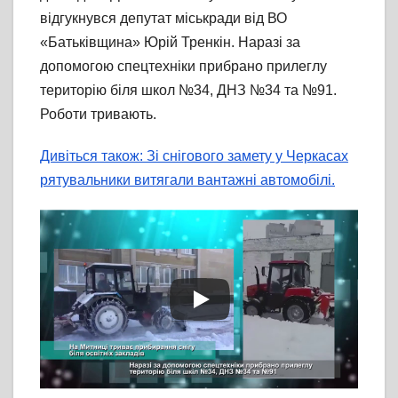
відгукнувся депутат міськради від ВО
«Батьківщина» Юрій Тренкін. Наразі за
допомогою спецтехніки прибрано прилеглу
територію біля школ №34, ДНЗ №34 та №91.
Роботи тривають.
Дивіться також: Зі снігового замету у Черкасах
рятувальники витягали вантажні автомобілі.