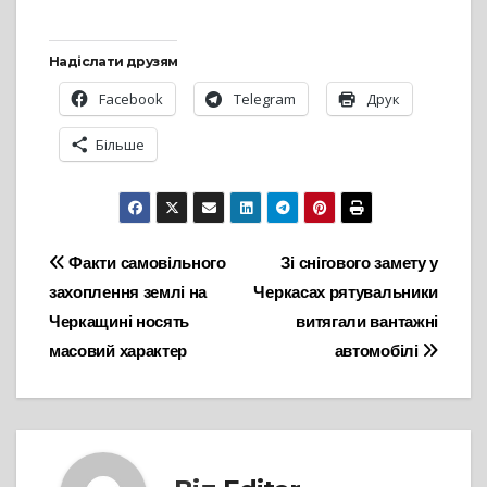
Надіслати друзям
Facebook
Telegram
Друк
Більше
Навігація
Факти самовільного
Зі снігового замету у
захоплення землі на
Черкасах рятувальники
записів
Черкащині носять
витягали вантажні
масовий характер
автомобілі