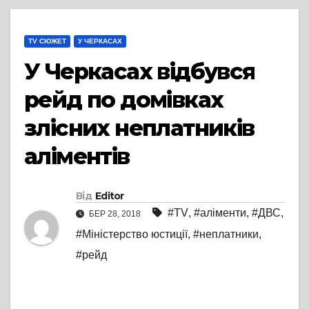
TV СЮЖЕТ
У ЧЕРКАСАХ
У Черкасах відбувся
рейд по домівках
злісних неплатників
аліментів
Від
Editor
#TV
,
#аліменти
,
#ДВС
,
БЕР 28, 2018
#Міністерство юстиції
,
#неплатники
,
#рейд