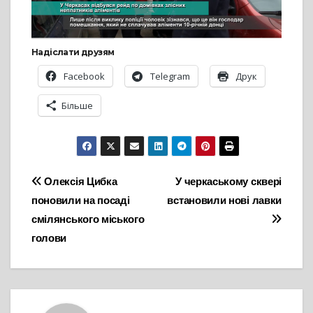
Надіслати друзям
Facebook
Telegram
Друк
Більше
Навігація
Олексія Цибка
У черкаському сквері
поновили на посаді
встановили нові лавки
записів
смілянського міського
голови