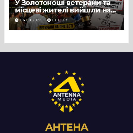
У Золотоноші ветерани та
місцеві жителі вийшли на
протест до стін
06.08.2026
EDITOR
підприємства ТОВ «Омега
Три», що займається
виробництвом м’яса птиці
АНТЕНА