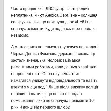
Часто працівників ДВС зустрічають родичі
неплатника. Як от Анфіса Сергіївна – колишня
свекруха жінки, що покинула двох дітей і не
сплачує аліменти. Куди поділась горе-невістка
невідомо.
А от власника новенького таунхаусу на околиці
Черкас Дениса Фомічова державні виконавці
застали зненацька. Чоловік займався
ремонтними роботами, коли до нього завітали
непрошені гості. Спочатку неплатник
намагався уникнути відповідальності та навіть
втекти з місця події. Лише після виклику поліції
вирішив зізнатися, що це він господар
помешкання, який не сплачував аліменти 10-
річній донці від першого шлюбу.