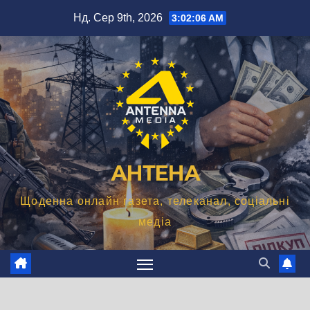
Перейти
Нд. Сер 9th, 2026
3:02:07 AM
до
вмісту
АНТЕНА
Щоденна онлайн газета, телеканал, соціальні
медіа