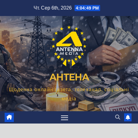
Перейти
Чт. Сер 6th, 2026
4:04:50 PM
до
вмісту
АНТЕНА
Щоденна онлайн газета, телеканал, соціальні
медіа