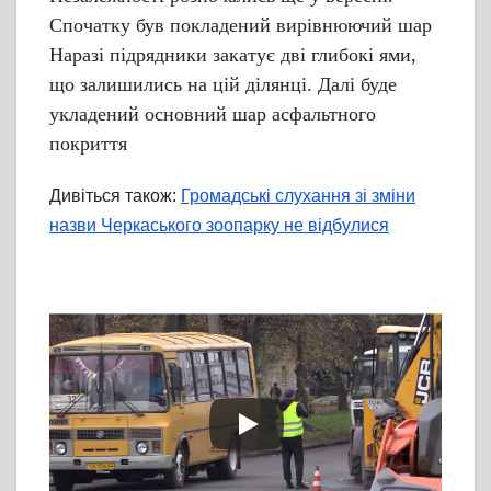
Спочатку був покладений вирівнюючий шар
Наразі підрядники закатує дві глибокі ями,
що залишились на цій ділянці. Далі буде
укладений основний шар асфальтного
покриття
Дивіться також:
Громадські слухання зі зміни
назви Черкаського зоопарку не відбулися