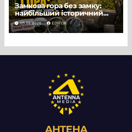
Замкова гора без замку:
найбільший історичний
міф Черкас
05.08.2026
EDITOR
АНТЕНА