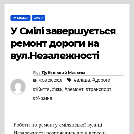
TV СЮЖЕТ
СМІЛА
У Смілі завершується
ремонт дороги на
вул.Незалежності
Від
Дубінський Максим
#влада
,
#дороги
,
ЖОВ 29, 2018
#Життя
,
#жкк
,
#ремонт
,
#транспорт
,
#Україна
Роботи по ремонту смілянської вулиці
Незалежності розпочались ще у вересні.