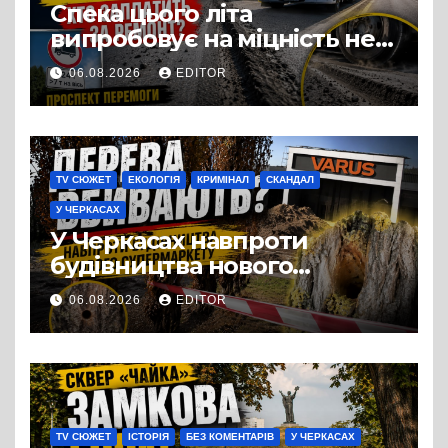
Спека цього літа
випробовує на міцність не
лише людей, а й дороги
06.08.2026
EDITOR
Черкас
TV СЮЖЕТ
ЕКОЛОГІЯ
КРИМІНАЛ
СКАНДАЛ
У ЧЕРКАСАХ
У Черкасах навпроти
будівництва нового
супермаркету VARUS на
06.08.2026
EDITOR
проспекті Перемоги всохли
дерева. І це навряд чи
можна назвати
випадковістю
TV СЮЖЕТ
ІСТОРІЯ
БЕЗ КОМЕНТАРІВ
У ЧЕРКАСАХ