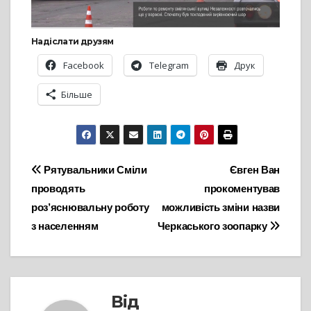
Надіслати друзям
Facebook
Telegram
Друк
Більше
Навігація
Рятувальники Сміли
Євген Ван
проводять
прокоментував
записів
роз’яснювальну роботу
можливість зміни назви
з населенням
Черкаського зоопарку
Від