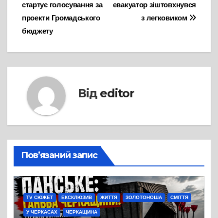
стартує голосування за
евакуатор зіштовхнувся
записів
проекти Громадського
з легковиком
бюджету
Від
editor
Пов’язаний запис
TV СЮЖЕТ
ЕКСКЛЮЗИВ
ЖИТТЯ
ЗОЛОТОНОША
СМІТТЯ
У ЧЕРКАСАХ
ЧЕРКАЩИНА