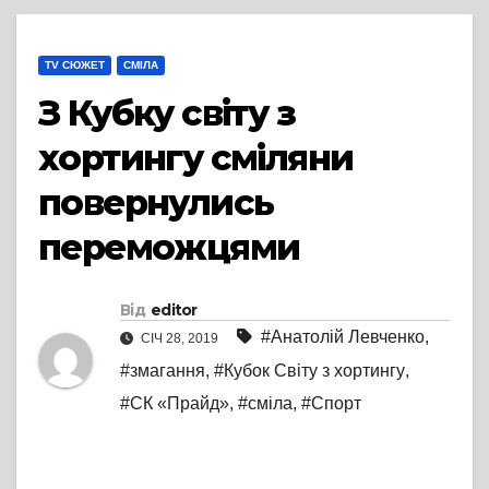
TV СЮЖЕТ
СМІЛА
З Кубку світу з
хортингу сміляни
повернулись
переможцями
Від
editor
#Анатолій Левченко
,
СІЧ 28, 2019
#змагання
,
#Кубок Світу з хортингу
,
#СК «Прайд»
,
#сміла
,
#Спорт