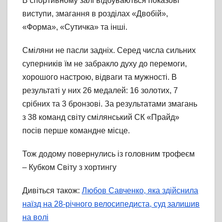
В спортивному залі відбуваються показові
виступи, змагання в розділах «Двобій»,
«Форма», «Сутичка» та інші.
Сміляни не пасли задніх. Серед числа сильних
суперників їм не забракло духу до перемоги,
хорошого настрою, відваги та мужності. В
результаті у них 26 медалей: 16 золотих, 7
срібних та 3 бронзові. За результатами змагань
з 38 команд світу смілянський СК «Прайд»
посів перше командне місце.
Тож додому повернулись із головним трофеєм
– Кубком Світу з хортингу
Дивіться також:
Любов Савченко, яка здійснила
наїзд на 28-річного велосипедиста, суд залишив
на волі