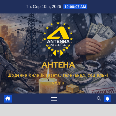
Перейти
Пн. Сер 10th, 2026
10:08:08 AM
до
вмісту
АНТЕНА
Щоденна онлайн газета, телеканал, соціальні
медіа