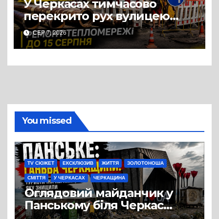
У Черкасах тимчасово
перекрито рух вулицею
Хрещатик на перехресті з
СЕР 7, 2026
Грушевського через ремонт
тепломережі
You missed
TV СЮЖЕТ
ЕКСКЛЮЗИВ
ЖИТТЯ
ЗОЛОТОНОША
СМІТТЯ
У ЧЕРКАСАХ
ЧЕРКАЩИНА
Оглядовий майданчик у
Панському біля Черкас
перетворився на занедбане