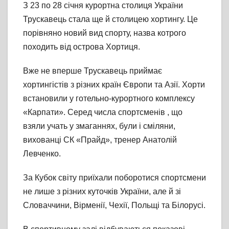
З 23 по 28 січня курортна столиця України
Трускавець стала ще й столицею хортингу. Це
порівняно новий вид спорту, назва котрого
походить від острова Хортиця.
Вже не вперше Трускавець приймає
хортингістів з різних країн Європи та Азії. Хорти
встановили у готельно-курортного комплексу
«Карпати». Серед числа спортсменів , що
взяли учать у змаганнях, були і сміляни,
вихованці СК «Прайд», тренер Анатолій
Левченко.
За Кубок світу приїхали поборотися спортсмени
не лише з різних куточків України, але й зі
Словаччини, Вірменії, Чехії, Польщі та Білорусі.