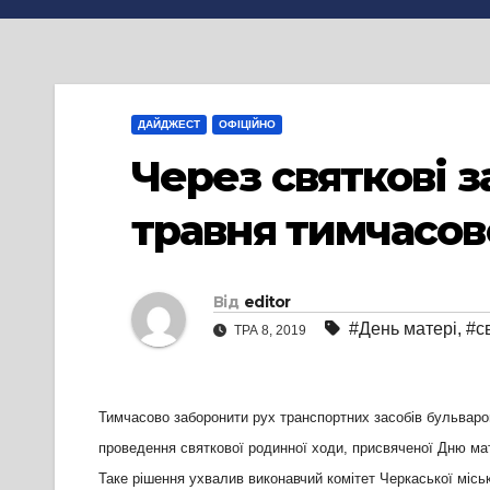
ДАЙДЖЕСТ
ОФІЦІЙНО
Через святкові з
травня тимчасо
Від
editor
#День матері
,
#с
ТРА 8, 2019
Тимчасово заборонити рух транспортних засобів бульваро
проведення святкової родинної ходи, присвяченої Дню мат
Таке рішення ухвалив виконавчий комітет Черкаської міськ