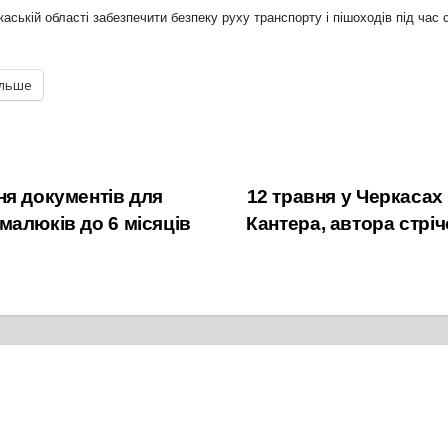
аській області забезпечити безпеку руху транспорту і пішоходів під час 
ільше
ня документів для
12 травня у Черкасах
малюків до 6 місяців
Кантера, автора стрі