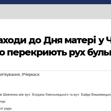
аходи до Дня матері у 
во перекриють рух бул
вяткування
,
#Черкаси
м Шевченка між вул. Богдана Хмельницького та вул. Байди Вишневецького
ері.
ої ради.