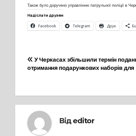
Також було доручено управлінню патрульної поліції в Черк
Надіслати друзям
Facebook
Telegram
Друк
Б
Навігація
У Черкасах збільшили термін подан
отримання подарункових наборів для 
записів
Від
editor