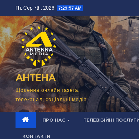
Перейти
Пт. Сер 7th, 2026
7:29:59 AM
до
вмісту
АНТЕНА
Щоденна онлайн газета,
телеканал, соціальні медіа
ПРО НАС
ТЕЛЕВІЗІЙНІ ПОСЛУГ
КОНТАКТИ