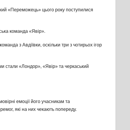
ський «Переможець» цього року поступилися
нська команда «Явір».
оманда з Авдіївки, оскільки три з чотирьох ігор
ами стали «Лондор», «Явір» та черкаський
овірні емоції його учасникам та
емог, які на них чекають попереду.