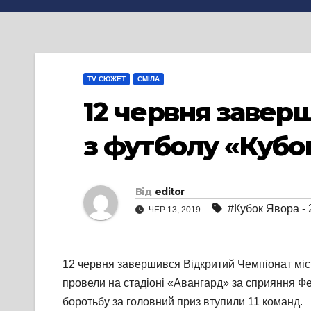
TV СЮЖЕТ
СМІЛА
12 червня завер
з футболу «Кубо
Від
editor
#Кубок Явора - 
ЧЕР 13, 2019
12 червня завершився Відкритий Чемпіонат міст
провели на стадіоні «Авангард» за сприяння Фед
боротьбу за головний приз втупили 11 команд.