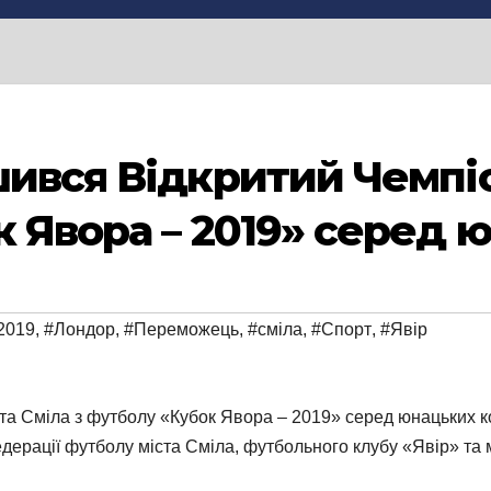
шився Відкритий Чемпіо
к Явора – 2019» серед
2019
,
#Лондор
,
#Переможець
,
#сміла
,
#Спорт
,
#Явір
а Сміла з футболу «Кубок Явора – 2019» серед юнацьких ко
ерації футболу міста Сміла, футбольного клубу «Явір» та мі