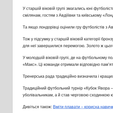
У старшій віковій групі змагались юні футболі
смілянам, гостям з Авдіїівки та київському «Лон
Та якщо лондорівці оцінили гру футболістів з А
Тож у підсумку у старшій віковій категорії брон
для неї завершилися перемогою. Золото ж цьог
У молодшій віковій групі, де на футбольному по
«Макс». Ці команди отримали відповідно пам’ятні
Тренерська рада традиційно визначила і кращих 
Традиційний футбольний турнір «Кубок Явора – 
уболівальникам, а й став черговою сходинкою ю
Дивіться також:
Вміти плавати – корисна навич