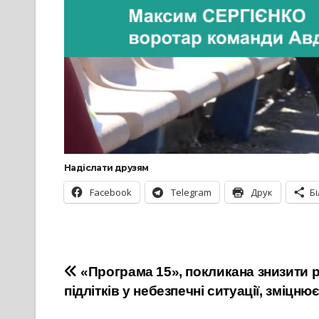
Надіслати друзям
Facebook
Telegram
Друк
Б
Навігація
«Програма 15», покликана знизити 
підлітків у небезпечні ситуації, зміцню
записів