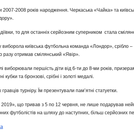
сти 2007-2008 років народження. Черкаська «Чайка» та київ
дору».
вдіївки, то для останніх серйозним суперником стала сміля
зу виборола київська футбольна команда «Лондор», срібло – к
о разу отримав смілянський «Явір».
лі виборювали першість діти від 6-ти до 8-ми років, призер
 кубки та бронзові, срібні і золоті медалі.
гравців турніру. Їм презентували пам’ятні статуетки.
2019», що тривав з 5 по 12 червня, не лише подарував нейм
них футболістів на шляху до наступних, більш серйозних пер
ка