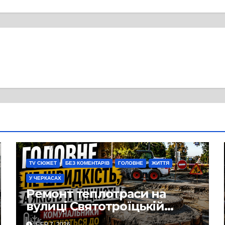
TV СЮЖЕТ
БЕЗ КОМЕНТАРІВ
ГОЛОВНЕ
ЖИТТЯ
У ЧЕРКАСАХ
Ремонт теплотраси на
вулиці Святотроїцькій
затягнувся порівняно із
СЕР 7, 2026