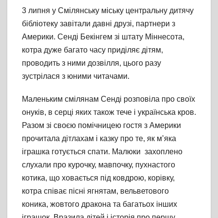
3 липня у Смілянську міську центральну дитячу
бібліотеку завітали давні друзі, партнери з
Америки. Сенді Бекінгем зі штату Міннесота,
котра дуже багато часу приділяє дітям,
проводить з ними дозвілля, цього разу
зустрілася з юними читачами.
Маленьким смілянам Сенді розповіла про своїх
онуків, в серці яких також тече і українська кров.
Разом зі своєю помічницею гостя з Америки
прочитала дітлахам і казку про те, як м’яка
іграшка готується спати. Малюки захоплено
слухали про курочку, мавпочку, пухнастого
котика, що ховається під ковдрою, корівку,
котра співає пісні ягнятам, вельветового
коника, жовтого дракона та багатьох інших
іграшок. Вразила дітей і історія про першу