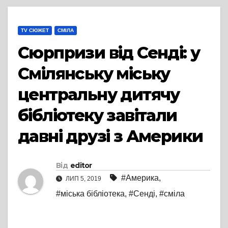
TV СЮЖЕТ
СМІЛА
Сюрпризи від Сенді: у
Смілянську міську
центральну дитячу
бібліотеку завітали
давні друзі з Америки
Від
editor
#Америка
,
ЛИП 5, 2019
#міська бібліотека
,
#Сенді
,
#сміла