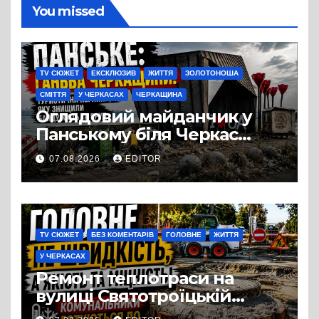
You missed
TV СЮЖЕТ
ЕКСКЛЮЗИВ
ЖИТТЯ
ЗОЛОТОНОША
СМІТТЯ
У ЧЕРКАСАХ
ЧЕРКАЩИНА
Оглядовий майданчик у
Панському біля Черкас
перетворився на занедбане
07.08.2026
EDITOR
сміттєзвалище
TV СЮЖЕТ
БЕЗ КОМЕНТАРІВ
ГОЛОВНЕ
ЖИТТЯ
У ЧЕРКАСАХ
Ремонт теплотраси на
вулиці Святотроїцькій
затягнувся порівняно із