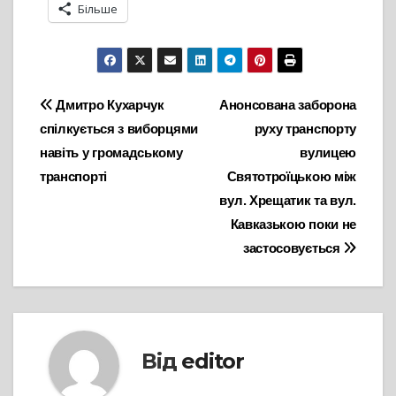
Більше
Навігація
Дмитро Кухарчук
Анонсована заборона
спілкується з виборцями
руху транспорту
записів
навіть у громадському
вулицею
транспорті
Святотроїцькою між
вул. Хрещатик та вул.
Кавказькою поки не
застосовується
Від
editor