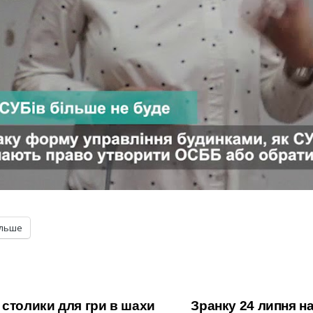
ільше
 столики для гри в шахи
Зранку 24 липня н