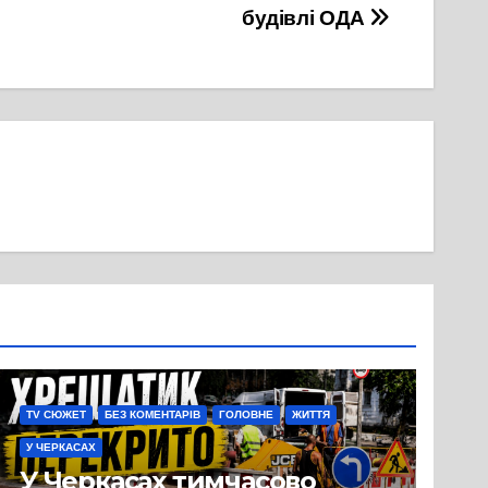
будівлі ОДА
TV СЮЖЕТ
БЕЗ КОМЕНТАРІВ
ГОЛОВНЕ
ЖИТТЯ
У ЧЕРКАСАХ
У Черкасах тимчасово