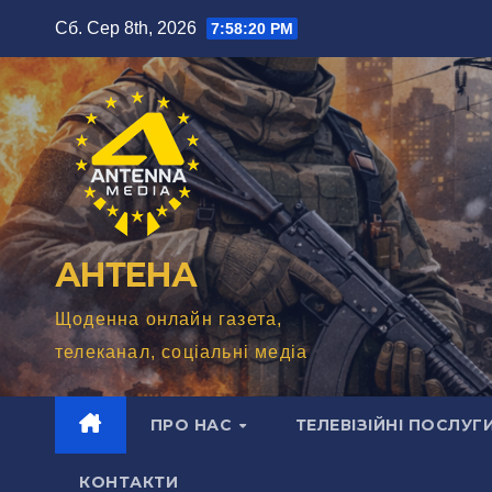
Перейти
Сб. Сер 8th, 2026
7:58:22 PM
до
вмісту
АНТЕНА
Щоденна онлайн газета,
телеканал, соціальні медіа
ПРО НАС
ТЕЛЕВІЗІЙНІ ПОСЛУГ
КОНТАКТИ