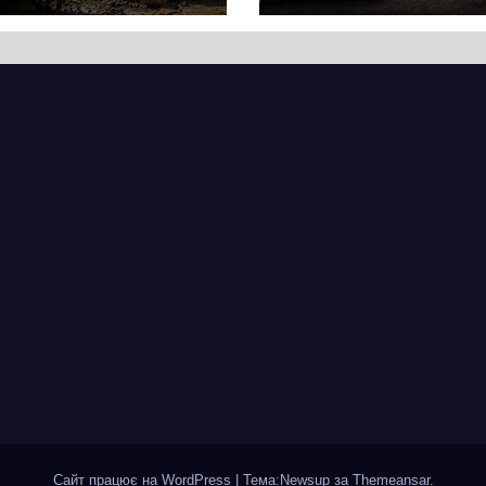
ягнувся
Хрещатик на
вняно із
перехресті з
ланованими
Грушевського
мінами.
через ремонт
ицю досі не
тепломережі
крили для руху
Сайт працює на WordPress
|
Тема:Newsup за
Themeansar
.