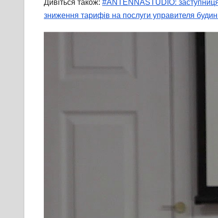
Дивіться також:
#ANTENNASTUDIO: заступниця мі
зниження тарифів на послуги управителя будин