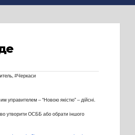
уде
итель
,
#Черкаси
им управителем – “Новою якістю” – дійсні.
аво утворити ОСББ або обрати іншого