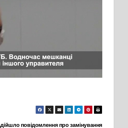
адійшло повідомлення про замінування