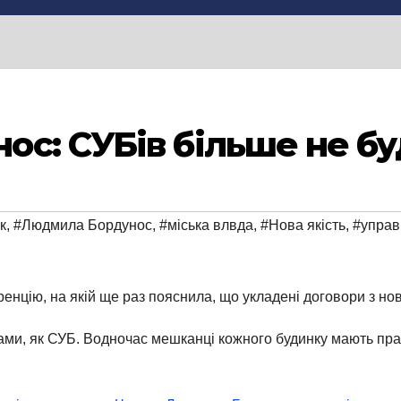
с: СУБів більше не б
к
,
#Людмила Бордунос
,
#міська влвда
,
#Нова якість
,
#управ
енцію, на якій ще раз пояснила, що укладені договори з нов
ами, як СУБ. Водночас мешканці кожного будинку мають пр