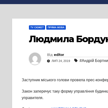
TV СЮЖЕТ
ПРЯМА МОВА
Людмила Бордуно
Від
editor
#Андрій Бортни
ЛИП 24, 2019
Заступник міського голови провела прес-конфер
Закон заперечує таку форму управління будинк
управителя.