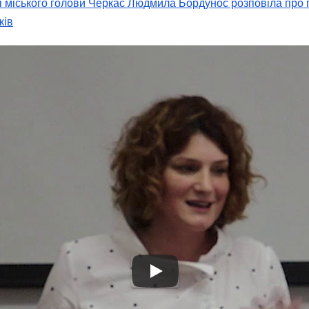
ського голови Черкас Людмила Бордунос розповіла про по
ків