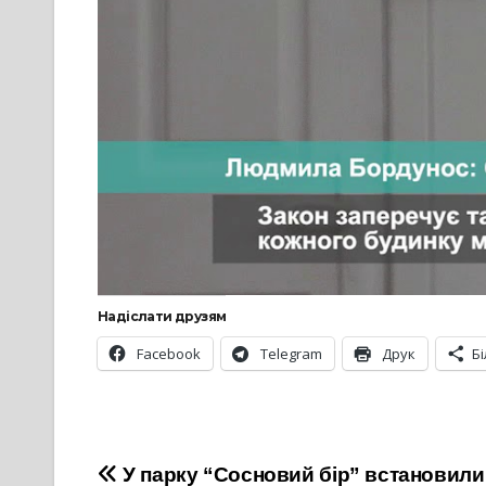
Надіслати друзям
Facebook
Telegram
Друк
Б
Навігація
У парку “Сосновий бір” встановили