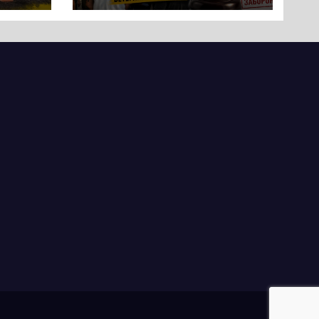
протест до стін
підприємства ТОВ
«Омега Три», що
займається
виробництвом
м’яса птиці