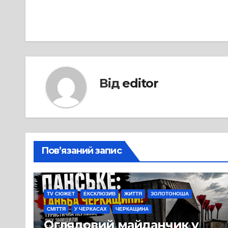
записів
Від
editor
Пов’язаний запис
TV СЮЖЕТ
ЕКСКЛЮЗИВ
ЖИТТЯ
ЗОЛОТОНОША
СМІТТЯ
У ЧЕРКАСАХ
ЧЕРКАЩИНА
Оглядовий майданчик у