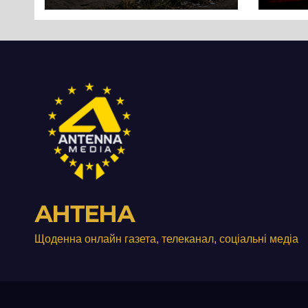
перетворився на
зат
занедбане
порі
сміттєзвалище
зап
тер
Вул
від
АНТЕНА
Щоденна онлайн газета, телеканал, соціальні медіа