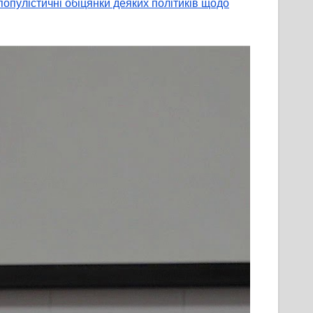
пулістичні обіцянки деяких політиків щодо