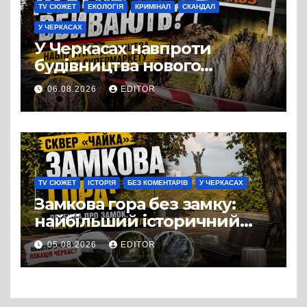
TV СЮЖЕТ
ЕКОЛОГІЯ
КРИМІНАЛ
СКАНДАЛ
У ЧЕРКАСАХ
У Черкасах навпроти
будівництва нового
супермаркету VARUS на
06.08.2026
EDITOR
проспекті Перемоги всохли
дерева. І це навряд чи
можна назвати
випадковістю
TV СЮЖЕТ
ІСТОРІЯ
БЕЗ КОМЕНТАРІВ
У ЧЕРКАСАХ
Замкова гора без замку:
найбільший історичний
міф Черкас
05.08.2026
EDITOR