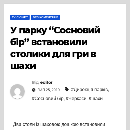
TV СЮЖЕТ
БЕЗ КОМЕНТАРІВ
У парку “Сосновий
бір” встановили
столики для гри в
шахи
Від
editor
#Дирекція парків
,
ЛИП 25, 2019
#Сосновий бір
,
#Черкаси
,
#шахи
Два столи із шаховою дошкою встановили