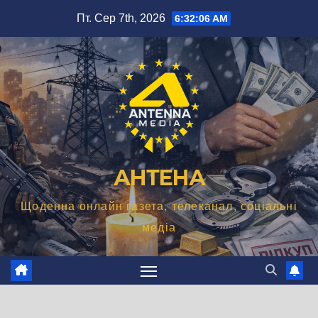
Перейти
Пт. Сер 7th, 2026
6:32:07 AM
до
вмісту
АНТЕНА
Щоденна онлайн газета, телеканал, соціальні
медіа