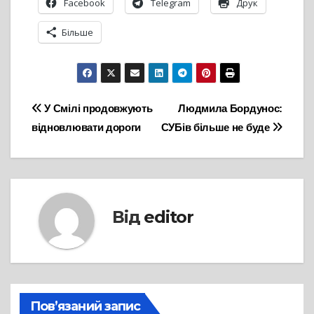
Facebook
Telegram
Друк
Більше
Навігація
У Смілі продовжують
Людмила Бордунос:
відновлювати дороги
СУБів більше не буде
записів
Від
editor
Пов’язаний запис