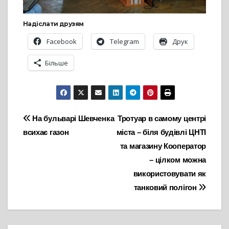
Надіслати друзям
Facebook
Telegram
Друк
Більше
Навігація
На бульварі Шевченка
Тротуар в самому центрі
всихає газон
міста – біля будівлі ЦНТІ
записів
та магазину Кооператор
– цілком можна
використовувати як
танковий полігон