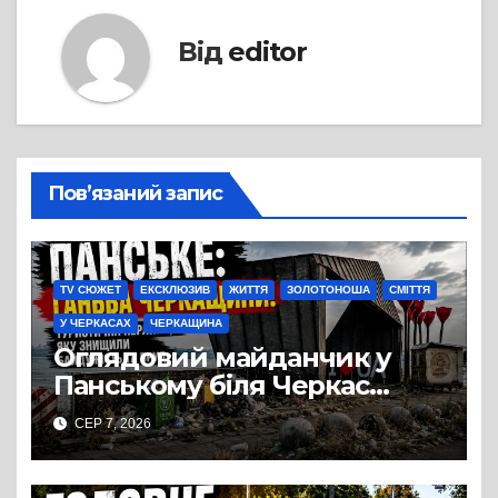
Від
editor
Пов’язаний запис
TV СЮЖЕТ
ЕКСКЛЮЗИВ
ЖИТТЯ
ЗОЛОТОНОША
СМІТТЯ
У ЧЕРКАСАХ
ЧЕРКАЩИНА
Оглядовий майданчик у
Панському біля Черкас
перетворився на занедбане
СЕР 7, 2026
сміттєзвалище