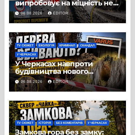
випробовує на міцність не
лише людей, а й дороги
06.08.2026
EDITOR
Черкас
TV СЮЖЕТ
ЕКОЛОГІЯ
КРИМІНАЛ
СКАНДАЛ
У ЧЕРКАСАХ
У Черкасах навпроти
будівництва нового
супермаркету VARUS на
06.08.2026
EDITOR
проспекті Перемоги всохли
дерева. І це навряд чи
можна назвати
випадковістю
TV СЮЖЕТ
ІСТОРІЯ
БЕЗ КОМЕНТАРІВ
У ЧЕРКАСАХ
Замкова гора без замку: