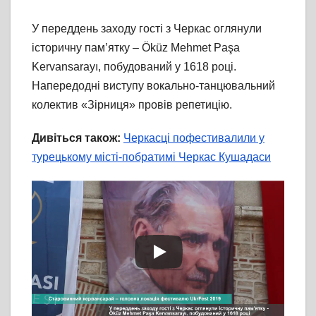
У переддень заходу гості з Черкас оглянули
історичну пам’ятку – Öküz Mehmet Paşa
Kervansarayı, побудований у 1618 році.
Напередодні виступу вокально-танцювальний
колектив «Зірниця» провів репетицію.
Дивіться також:
Черкасці пофестивалили у
турецькому місті-побратимі Черкас Кушадаси