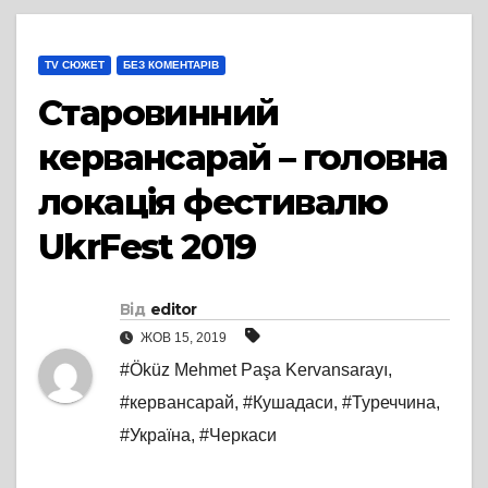
TV СЮЖЕТ
БЕЗ КОМЕНТАРІВ
Старовинний
кервансарай – головна
локація фестивалю
UkrFest 2019
Від
editor
ЖОВ 15, 2019
#Öküz Mehmet Paşa Kervansarayı
,
#кервансарай
,
#Кушадаси
,
#Туреччина
,
#Україна
,
#Черкаси