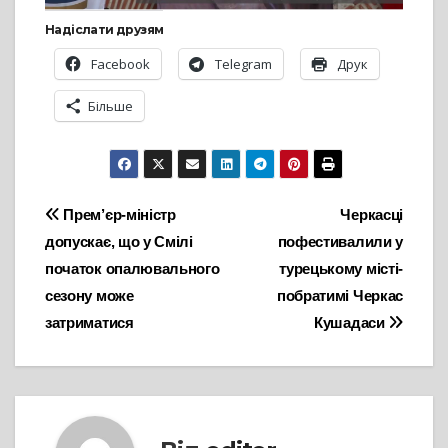
Надіслати друзям
Facebook
Telegram
Друк
Більше
Навігація
Прем’єр-міністр
Черкасці
допускає, що у Смілі
пофестивалили у
записів
початок опалювального
турецькому місті-
сезону може
побратимі Черкас
затриматися
Кушадаси