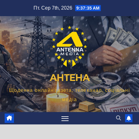
Перейти
Пт. Сер 7th, 2026
9:37:36 AM
до
вмісту
АНТЕНА
Щоденна онлайн газета, телеканал, соціальні
медіа