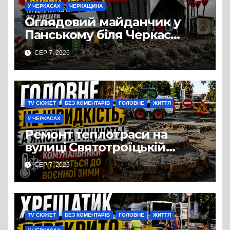
У ЧЕРКАСАХ
ЧЕРКАЩИНА
Оглядовий майданчик у
Панському біля Черкас
перетворився на занедбане
СЕР 7, 2026
сміттєзвалище
TV СЮЖЕТ
БЕЗ КОМЕНТАРІВ
ГОЛОВНЕ
ЖИТТЯ
У ЧЕРКАСАХ
Ремонт теплотраси на
вулиці Святотроїцькій
затягнувся порівняно із
СЕР 7, 2026
запланованими термінами.
Вулицю досі не відкрили
для руху
TV СЮЖЕТ
БЕЗ КОМЕНТАРІВ
ГОЛОВНЕ
ЖИТТЯ