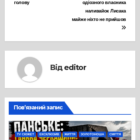
голову
одіозного власника
наливайок Лисака
майже ніхто не прийшов
Від
editor
Пов’язаний запис
TV СЮЖЕТ
ЕКСКЛЮЗИВ
ЖИТТЯ
ЗОЛОТОНОША
СМІТТЯ