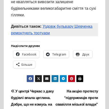
не квапляться вивозити залишене
будівельниками великогабаритне сміття та сухі
гілляки.
Дивіться також:
Уздовж бульвару Шевченка
ремонтують тротуари
Надіслати друзям
Facebook
Telegram
Друк
Більше
Навігація
У центрі Черкас з даху
На акцію протесту
будівлі впала цеглина.
“підприємців проти
записів
Добре, що не комусь на
свавілля міської влади”