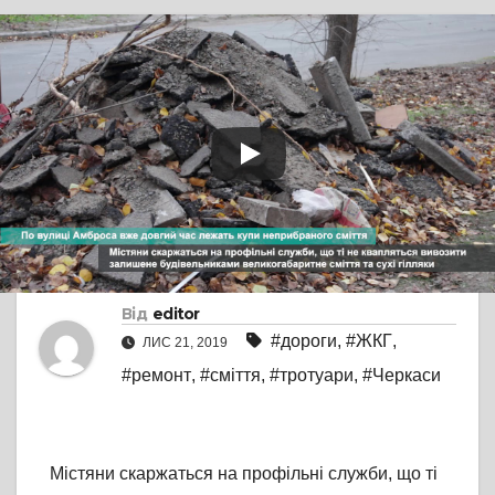
TV СЮЖЕТ
БЕЗ КОМЕНТАРІВ
По вулиці Амброса
вже тривалий час
лежать купи
неприбраного сміття
Від
editor
#дороги
,
#ЖКГ
,
ЛИС 21, 2019
#ремонт
,
#сміття
,
#тротуари
,
#Черкаси
Містяни скаржаться на профільні служби, що ті