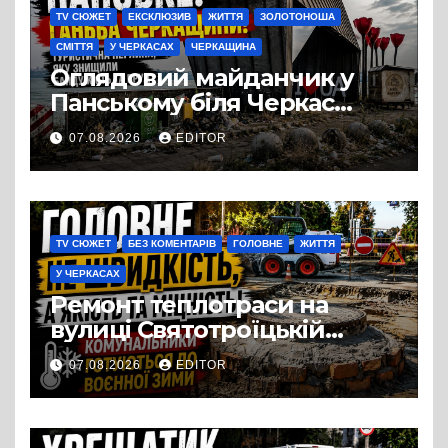
TV СЮЖЕТ
ЕКСКЛЮЗИВ
ЖИТТЯ
ЗОЛОТОНОША
СМІТТЯ
У ЧЕРКАСАХ
ЧЕРКАЩИНА
Оглядовий майданчик у
Панському біля Черкас
перетворився на занедбане
07.08.2026
EDITOR
сміттєзвалище
TV СЮЖЕТ
БЕЗ КОМЕНТАРІВ
ГОЛОВНЕ
ЖИТТЯ
У ЧЕРКАСАХ
Ремонт теплотраси на
вулиці Святотроїцькій
затягнувся порівняно із
07.08.2026
EDITOR
запланованими термінами.
Вулицю досі не відкрили
для руху