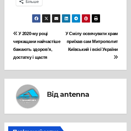
Більше
Навігація
У 2020-му році
У Смілу освячувати храм
черкащани найчастіше
приїхав сам Митрополит
записів
бажають здоров’я,
Київський і всієї України
достатку і щастя
Від
antenna