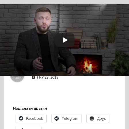
TV СЮЖЕТ
Дмитро Кухарчук
привітав черкащан з
Новим роком
Від
antenna
ГРУ 29, 2019
Надіслати друзям
Facebook
Telegram
Друк