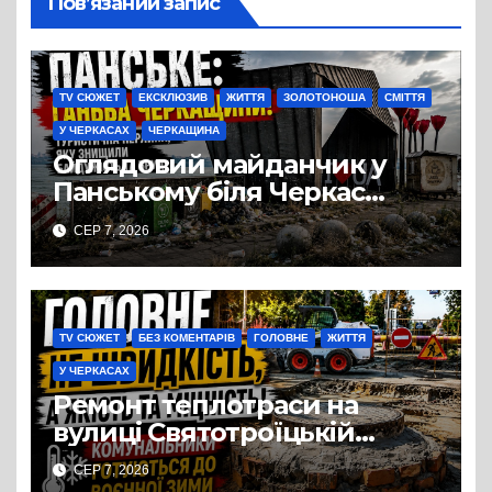
Пов’язаний запис
TV СЮЖЕТ
ЕКСКЛЮЗИВ
ЖИТТЯ
ЗОЛОТОНОША
СМІТТЯ
У ЧЕРКАСАХ
ЧЕРКАЩИНА
Оглядовий майданчик у
Панському біля Черкас
перетворився на занедбане
СЕР 7, 2026
сміттєзвалище
TV СЮЖЕТ
БЕЗ КОМЕНТАРІВ
ГОЛОВНЕ
ЖИТТЯ
У ЧЕРКАСАХ
Ремонт теплотраси на
вулиці Святотроїцькій
затягнувся порівняно із
СЕР 7, 2026
запланованими термінами.