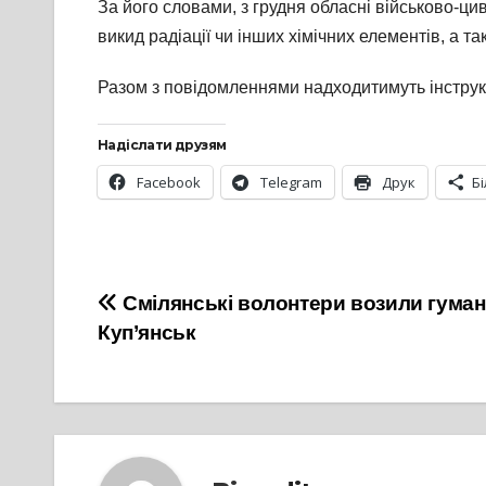
За його словами, з грудня обласні військово-ци
викид радіації чи інших хімічних елементів, а т
Разом з повідомленнями надходитимуть інструкці
Надіслати друзям
Facebook
Telegram
Друк
Б
Навігація
Смілянські волонтери возили гуман
Куп’янськ
записів