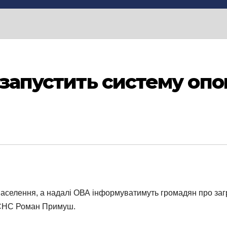
я запустить систему оп
селення, а надалі ОВА інформуватимуть громадян про загро
 ДСНС Роман Примуш.