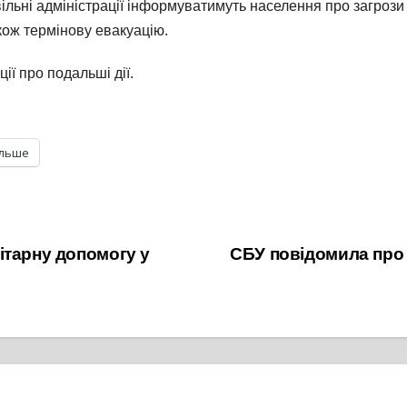
вільні адміністрації інформуватимуть населення про загрози
акож термінову евакуацію.
ї про подальші дії.
ільше
ітарну допомогу у
СБУ повідомила про 