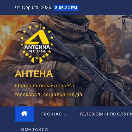
Перейти
Чт. Сер 6th, 2026
8:06:26 PM
до
вмісту
АНТЕНА
Щоденна онлайн газета,
телеканал, соціальні медіа
ПРО НАС
ТЕЛЕВІЗІЙНІ ПОСЛУГ
КОНТАКТИ