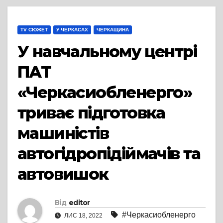
TV СЮЖЕТ
У ЧЕРКАСАХ
ЧЕРКАЩИНА
У навчальному центрі
ПАТ
«Черкасиобленерго»
триває підготовка
машиністів
автогідропідіймачів та
автовишок
Від
editor
#Черкасиобленерго
ЛИС 18, 2022