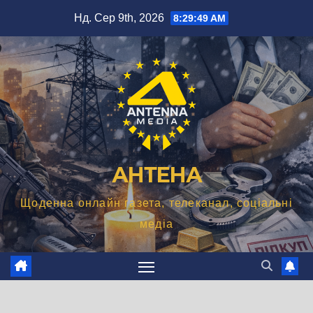
Перейти
Нд. Сер 9th, 2026
8:29:50 AM
до
вмісту
АНТЕНА
Щоденна онлайн газета, телеканал, соціальні
медіа