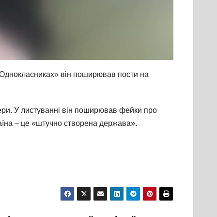
 «Однокласниках» він поширював пости на
ери. У листуванні він поширював фейки про
раїна – це «штучно створена держава».