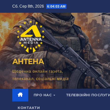
Перейти
Сб. Сер 8th, 2026
6:04:04 AM
до
вмісту
АНТЕНА
Щоденна онлайн газета,
телеканал, соціальні медіа
ПРО НАС
ТЕЛЕВІЗІЙНІ ПОСЛУГ
КОНТАКТИ