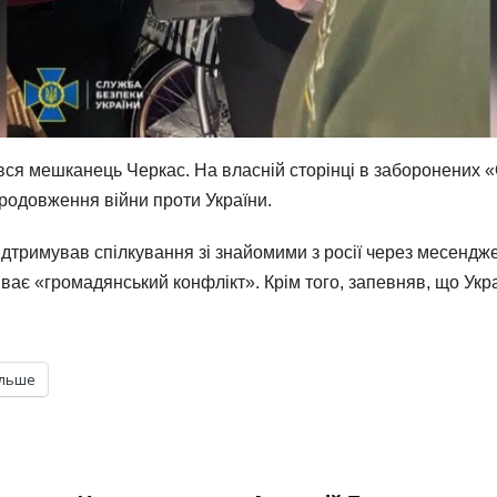
вся мешканець Черкас. На власній сторінці в заборонених
продовження війни проти України.
ідтримував спілкування зі знайомими з росії через месендж
риває «громадянський конфлікт». Крім того, запевняв, що Ук
ільше