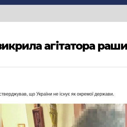
викрила агітатора раш
стверджував, що України не існує як окремої держави.