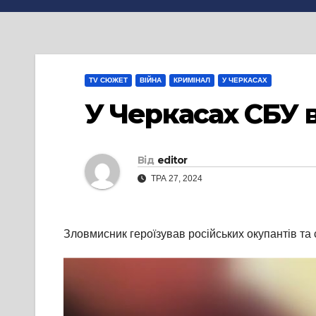
TV СЮЖЕТ
ВІЙНА
КРИМІНАЛ
У ЧЕРКАСАХ
У Черкасах СБУ 
Від
editor
ТРА 27, 2024
Зловмисник героїзував російських окупантів та 