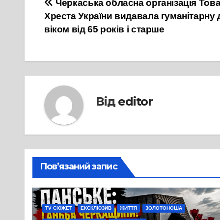
Навігація
Черкаська обласна організація Тов
Хреста України видавала гуманітарну 
записів
віком від 65 років і старше
Від
editor
Пов’язаний запис
TV СЮЖЕТ
ЕКСКЛЮЗИВ
ЖИТТЯ
ЗОЛОТОНОША