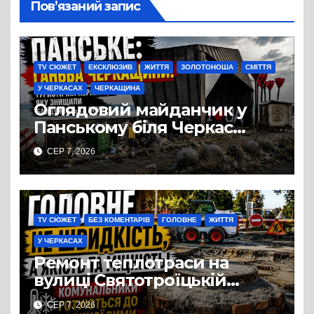
Пов’язаний запис
TV СЮЖЕТ
ЕКСКЛЮЗИВ
ЖИТТЯ
ЗОЛОТОНОША
СМІТТЯ
У ЧЕРКАСАХ
ЧЕРКАЩИНА
Оглядовий майданчик у
Панському біля Черкас
перетворився на занедбане
СЕР 7, 2026
сміттєзвалище
TV СЮЖЕТ
БЕЗ КОМЕНТАРІВ
ГОЛОВНЕ
ЖИТТЯ
У ЧЕРКАСАХ
Ремонт теплотраси на
вулиці Святотроїцькій
затягнувся порівняно із
СЕР 7, 2026