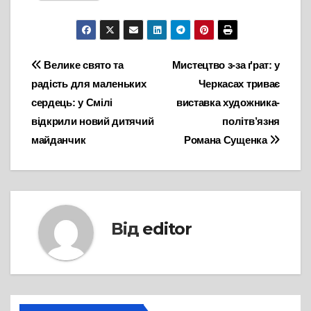
Навігація
Велике свято та
Мистецтво з-за ґрат: у
радість для маленьких
Черкасах триває
записів
сердець: у Смілі
виставка художника-
відкрили новий дитячий
політв’язня
майданчик
Романа Сущенка
Від
editor