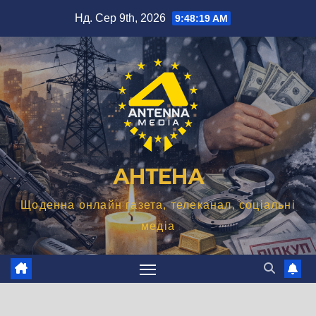
Перейти
Нд. Сер 9th, 2026
9:48:20 AM
до
вмісту
АНТЕНА
Щоденна онлайн газета, телеканал, соціальні
медіа