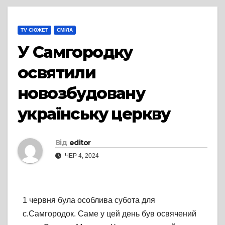
TV СЮЖЕТ
СМІЛА
У Самгородку
освятили
новозбудовану
українську церкву
Від
editor
ЧЕР 4, 2024
1 червня була особлива субота для
с.Самгородок. Саме у цей день був освячений