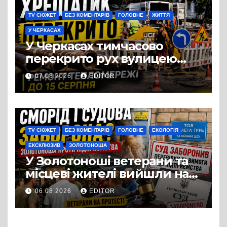
TV СЮЖЕТ
БЕЗ КОМЕНТАРІВ
ГОЛОВНЕ
ЖИТТЯ
У ЧЕРКАСАХ
У Черкасах тимчасово
перекрито рух вулицею
Хрещатик на перехресті з
07.08.2026
EDITOR
Грушевського через
ремонт тепломережі
TV СЮЖЕТ
БЕЗ КОМЕНТАРІВ
ГОЛОВНЕ
ЕКОЛОГІЯ
ЕКСКЛЮЗИВ
ЗОЛОТОНОША
У Золотоноші ветерани та
місцеві жителі вийшли на
протест до стін
06.08.2026
EDITOR
підприємства ТОВ «Омега
Три», що займається
виробництвом м’яса птиці