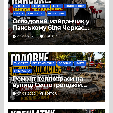
TV СЮЖЕТ
ЕКСКЛЮЗИВ
ЖИТТЯ
ЗОЛОТОНОША
СМІТТЯ
У ЧЕРКАСАХ
ЧЕРКАЩИНА
Оглядовий майданчик у
Панському біля Черкас
перетворився на занедбане
07.08.2026
EDITOR
сміттєзвалище
TV СЮЖЕТ
БЕЗ КОМЕНТАРІВ
ГОЛОВНЕ
ЖИТТЯ
У ЧЕРКАСАХ
Ремонт теплотраси на
вулиці Святотроїцькій
затягнувся порівняно із
07.08.2026
EDITOR
запланованими термінами.
Вулицю досі не відкрили
для руху