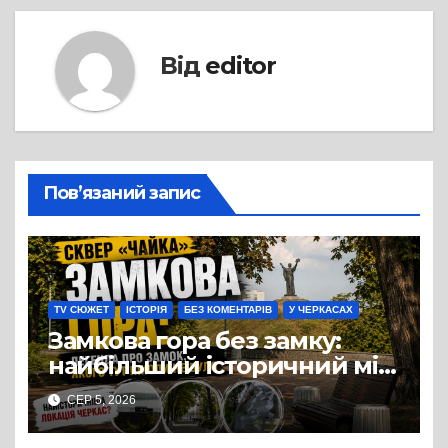
Від
editor
Пов’язаний запис
TV СЮЖЕТ
ІСТОРІЯ
БЕЗ КОМЕНТАРІВ
У ЧЕРКАСАХ
Замкова гора без замку:
найбільший історичний міф
Черкас
СЕР 5, 2026