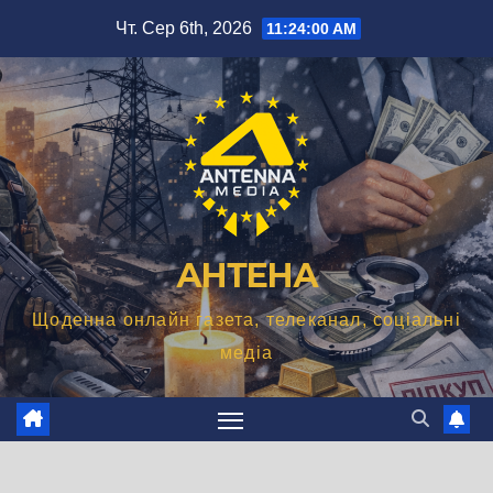
Перейти
Чт. Сер 6th, 2026
11:24:01 AM
до
вмісту
АНТЕНА
Щоденна онлайн газета, телеканал, соціальні
медіа