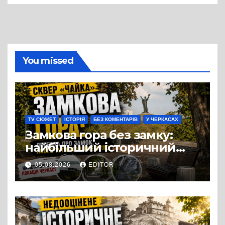
You missed
TV СЮЖЕТ
ІСТОРІЯ
БЕЗ КОМЕНТАРІВ
У ЧЕРКАСАХ
Замкова гора без замку:
найбільший історичний
міф Черкас
05.08.2026
EDITOR