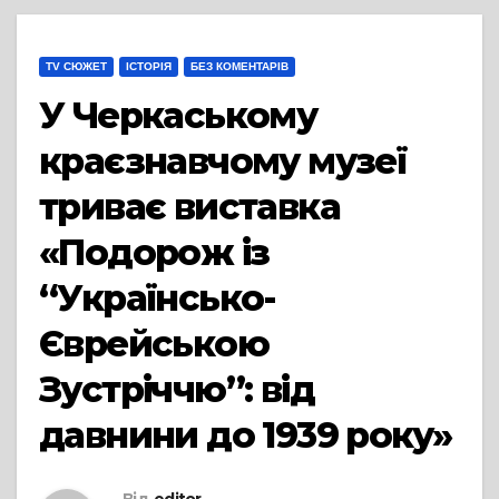
TV СЮЖЕТ
ІСТОРІЯ
БЕЗ КОМЕНТАРІВ
У Черкаському
краєзнавчому музеї
триває виставка
«Подорож із
“Українсько-
Єврейською
Зустріччю”: від
давнини до 1939 року»