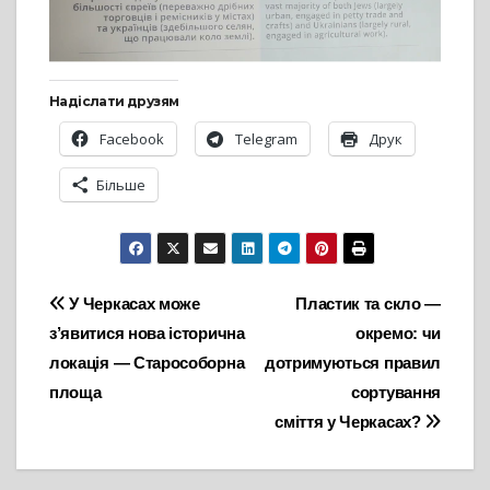
Надіслати друзям
Facebook
Telegram
Друк
Більше
Навігація
У Черкасах може
Пластик та скло —
з’явитися нова історична
окремо: чи
записів
локація — Старособорна
дотримуються правил
площа
сортування
сміття у Черкасах?