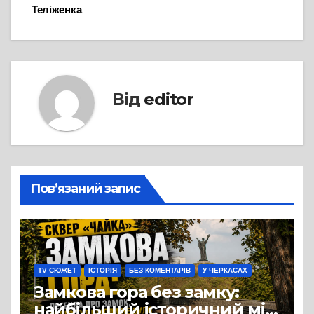
Теліженка
Від
editor
Пов’язаний запис
TV СЮЖЕТ
ІСТОРІЯ
БЕЗ КОМЕНТАРІВ
У ЧЕРКАСАХ
Замкова гора без замку:
найбільший історичний міф