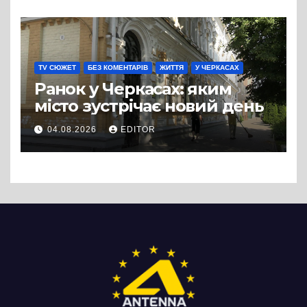
вулиці Надпільної
TV СЮЖЕТ
БЕЗ КОМЕНТАРІВ
ЖИТТЯ
У ЧЕРКАСАХ
Ранок у Черкасах: яким
місто зустрічає новий день
04.08.2026
EDITOR