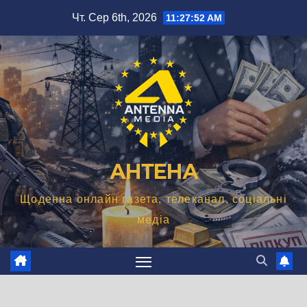
Перейти
Чт. Сер 6th, 2026
11:27:53 AM
до
вмісту
АНТЕНА
Щоденна онлайн газета, телеканал, соціальні
медіа