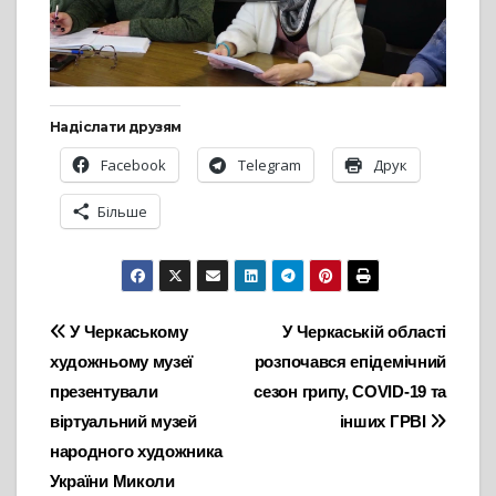
Надіслати друзям
Facebook
Telegram
Друк
Більше
Навігація
У Черкаському
У Черкаській області
художньому музеї
розпочався епідемічний
записів
презентували
сезон грипу, COVID-19 та
віртуальний музей
інших ГРВІ
народного художника
України Миколи